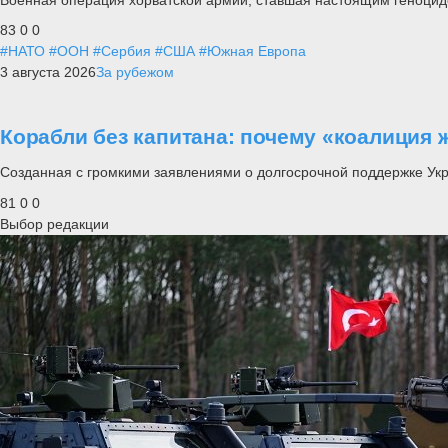
83
0
0
#НАТО
#ООН
#Сербия
#США
#Южная Европа
3 августа 2026
За рубежом
Корабли без капитана: почему «коалиция 
Созданная с громкими заявлениями о долгосрочной поддержке Ук
81
0
0
Выбор редакции