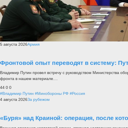
5 августа 2026
Армия
Фронтовой опыт переводят в систему: П
Владимир Путин провел встречу с руководством Министерства обо
фронта в нашем материале....
44
0
0
#Владимир Путин
#Минобороны РФ
#Россия
4 августа 2026
За рубежом
«Буря» над Краиной: операция, после кот
Военная операция хорватской армии, ставшая настоящим геноцид