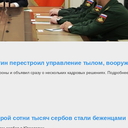
утин перестроил управление тылом, воор
роны и объявил сразу о нескольких кадровых решениях. Подробнее
орой сотни тысяч сербов стали беженцами
ом сербов в Югославии.