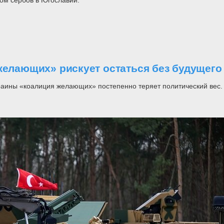
желающих» рискует остаться без будущего
раины «коалиция желающих» постепенно теряет политический вес.