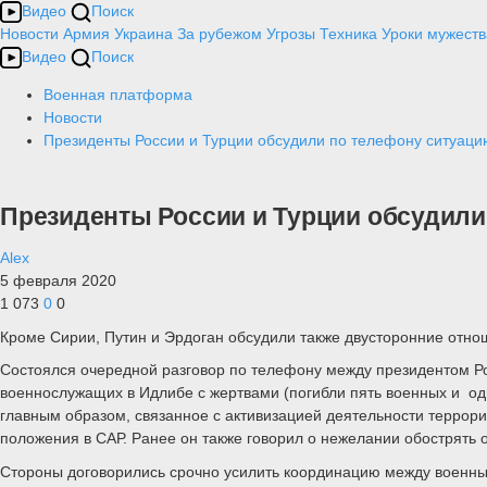
Видео
Поиск
Новости
Армия
Украина
За рубежом
Угрозы
Техника
Уроки мужеств
Видео
Поиск
Военная платформа
Новости
Президенты России и Турции обсудили по телефону ситуаци
Президенты России и Турции обсудили
Alex
5 февраля 2020
1 073
0
0
Кроме Сирии, Путин и Эрдоган обсудили также двусторонние отно
Состоялся очередной разговор по телефону между президентом Р
военнослужащих в Идлибе с жертвами (погибли пять военных и од
главным образом, связанное с активизацией деятельности террори
положения в САР. Ранее он также говорил о нежелании обострять 
Стороны договорились срочно усилить координацию между военным