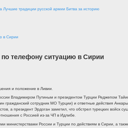
а
Лучшие традиции русской армии
Битва за историю
ю в Сирии
 по телефону ситуацию в Сирии
шения и положение в Ливии.
оссии Владимиром Путиным и президентом Турции Реджепом Тайип
ин гражданский сотрудник МО Турции) и ответные действия Анкары
стов, а президент Эрдоган заметил, что обстрел турецких войск 
отношения с Россией из-за ЧП в Идлибе.
и министерствами России и Турции по действиям в Сирии, а такж