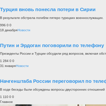
Турция вновь понесла потери в Сирии
В результате обстрела погибли пятеро турецких военнослужащих.
996
0
0
18 декабря
Новости
Путин и Эрдоган поговорили по телефону
Президенты России и Турции обсудили ряд вопросов, включая обст
1 284
0
0
31 января
Новости
Начгенштаба России переговорил по телеф
В ходе беседы были обсуждены вопросы двусторонних отношений и
1 110
0
0
Главное