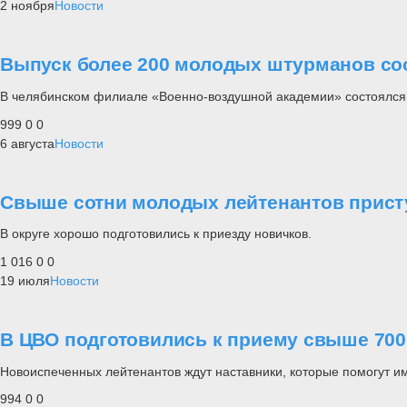
2 ноября
Новости
Выпуск более 200 молодых штурманов со
В челябинском филиале «Военно-воздушной академии» состоялся 
999
0
0
6 августа
Новости
Свыше сотни молодых лейтенантов присту
В округе хорошо подготовились к приезду новичков.
1 016
0
0
19 июля
Новости
В ЦВО подготовились к приему свыше 70
Новоиспеченных лейтенантов ждут наставники, которые помогут и
994
0
0