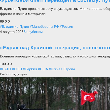
Фронтовой опыт переводят в систему: П
Владимир Путин провел встречу с руководством Министерства обо
фронта в нашем материале.
69
0
0
#Владимир Путин
#Минобороны РФ
#Россия
4 августа 2026
За рубежом
«Буря» над Краиной: операция, после кот
Военная операция хорватской армии, ставшая настоящим геноцид
100
0
0
#НАТО
#ООН
#Сербия
#США
#Южная Европа
Выбор редакции