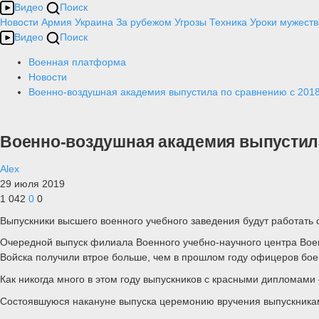
Видео
Поиск
Новости
Армия
Украина
За рубежом
Угрозы
Техника
Уроки мужеств
Видео
Поиск
Военная платформа
Новости
Военно-воздушная академия выпустила по сравнению с 2018
Военно-воздушная академия выпустила
Alex
29 июля 2019
1 042
0
0
Выпускники высшего военного учебного заведения будут работат
Очередной выпуск филиала Военного учебно-научного центра Вое
Войска получили втрое больше, чем в прошлом году офицеров бое
Как никогда много в этом году выпускников с красными дипломами
Состоявшуюся накануне выпуска церемонию вручения выпускникам 