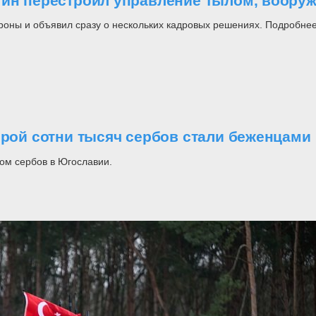
утин перестроил управление тылом, воор
роны и объявил сразу о нескольких кадровых решениях. Подробнее
орой сотни тысяч сербов стали беженцами
ом сербов в Югославии.