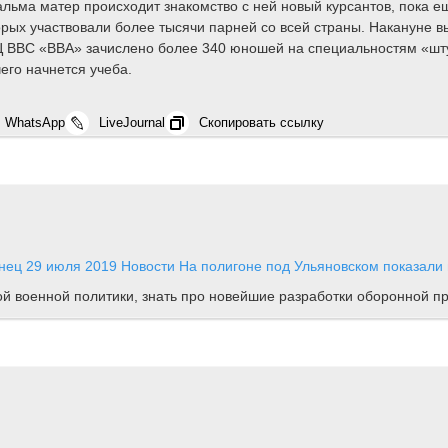
альма матер происходит знакомство с ней новый курсантов, пока 
орых участвовали более тысячи парней со всей страны. Накануне 
Ц ВВС «ВВА» зачислено более 340 юношей на специальностям «шту
его начнется учеба.
WhatsApp
LiveJournal
Скопировать ссылку
инец
29 июля 2019
Новости
На полигоне под Ульяновском показали
ной военной политики, знать про новейшие разработки оборонной