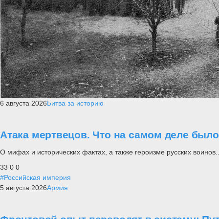
6 августа 2026
Битва за историю
Атака мертвецов. Что на самом деле был
О мифах и исторических фактах, а также героизме русских воинов..
33
0
0
#Российская империя
5 августа 2026
Армия