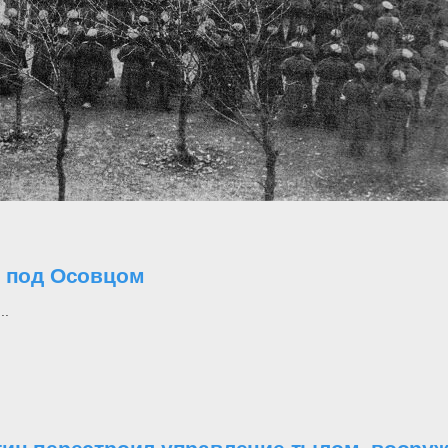
о под Осовцом
..