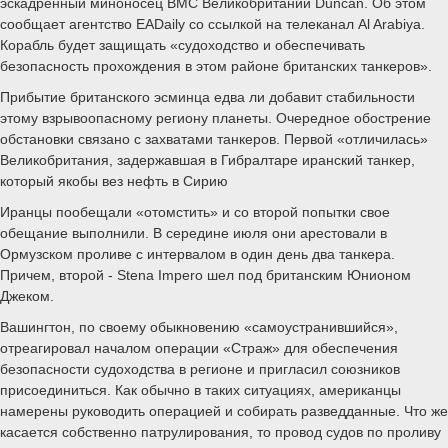
эскадренный миноносец ВМС Великобритании Duncan. Об этом
сообщает агентство EADaily со ссылкой на телеканал Al Arabiya.
Корабль будет защищать «судоходство и обеспечивать
безопасность прохождения в этом районе британских танкеров».
Прибытие британского эсминца едва ли добавит стабильности
этому взрывоопасному региону планеты. Очередное обострение
обстановки связано с захватами танкеров. Первой «отличилась»
Великобритания, задержавшая в Гибралтаре иранский танкер,
который якобы вез нефть в Сирию
Иранцы пообещали «отомстить» и со второй попытки свое
обещание выполнили. В середине июля они арестовали в
Ормузском проливе с интервалом в один день два танкера.
Причем, второй - Stena Impero шел под британским Юнионом
Джеком.
Вашингтон, по своему обыкновению «самоустранившийся»,
отреагировал началом операции «Страж» для обеспечения
безопасности судоходства в регионе и пригласил союзников
присоединиться. Как обычно в таких ситуациях, американцы
намерены руководить операцией и собирать разведданные. Что же
касается собственно патрулирования, то провод судов по проливу