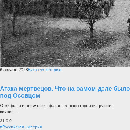
6 августа 2026
Битва за историю
Атака мертвецов. Что на самом деле было
под Осовцом
О мифах и исторических фактах, а также героизме русских
воинов....
31
0
0
#Российская империя