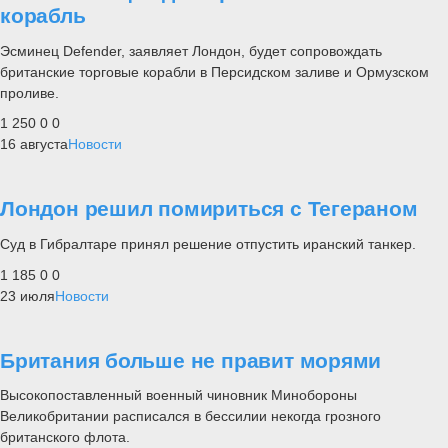
корабль
Эсминец Defender, заявляет Лондон, будет сопровождать
британские торговые корабли в Персидском заливе и Ормузском
проливе.
1 250
0
0
16 августа
Новости
Лондон решил помириться с Тегераном
Суд в Гибралтаре принял решение отпустить иранский танкер.
1 185
0
0
23 июля
Новости
Британия больше не правит морями
Высокопоставленный военный чиновник Минобороны
Великобритании расписался в бессилии некогда грозного
британского флота.