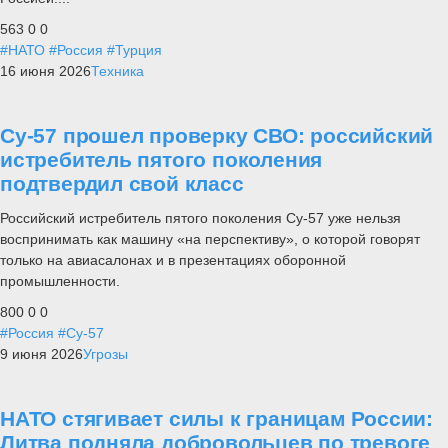
563
0
0
#НАТО
#Россия
#Турция
16 июня 2026
Техника
Су-57 прошел проверку СВО: российский
истребитель пятого поколения
подтвердил свой класс
Российский истребитель пятого поколения Су-57 уже нельзя
воспринимать как машину «на перспективу», о которой говорят
только на авиасалонах и в презентациях оборонной
промышленности.
800
0
0
#Россия
#Су-57
9 июня 2026
Угрозы
НАТО стягивает силы к границам России:
Литва подняла добровольцев по тревоге