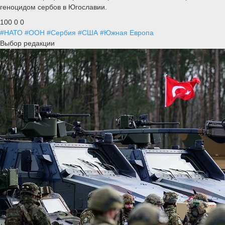
геноцидом сербов в Югославии.
100
0
0
#НАТО
#ООН
#Сербия
#США
#Южная Европа
Выбор редакции