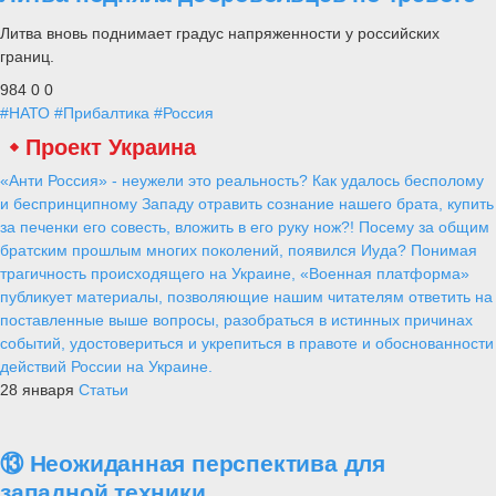
Литва вновь поднимает градус напряженности у российских
границ.
984
0
0
#НАТО
#Прибалтика
#Россия
Проект Украина
«Анти Россия» - неужели это реальность? Как удалось бесполому
и беспринципному Западу отравить сознание нашего брата, купить
за печенки его совесть, вложить в его руку нож?! Посему за общим
братским прошлым многих поколений, появился Иуда? Понимая
трагичность происходящего на Украине, «Военная платформа»
публикует материалы, позволяющие нашим читателям ответить на
поставленные выше вопросы, разобраться в истинных причинах
событий, удостовериться и укрепиться в правоте и обоснованности
действий России на Украине.
28 января
Статьи
⑬ Неожиданная перспектива для
западной техники