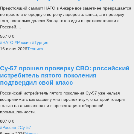
Предстоящий саммит НАТО в Анкаре все заметнее превращается
не просто в очередную встречу лидеров альянса, а в проверку
того, насколько далеко Запад готов идти в противостоянии с
Россией....
567
0
0
#НАТО
#Россия
#Турция
16 июня 2026
Техника
Су-57 прошел проверку СВО: российский
истребитель пятого поколения
подтвердил свой класс
Российский истребитель пятого поколения Су-57 уже нельзя
воспринимать как машину «на перспективу», о которой говорят
только на авиасалонах и в презентациях оборонной
промышленности.
807
0
0
#Россия
#Су-57
9 июня 2026
Угрозы