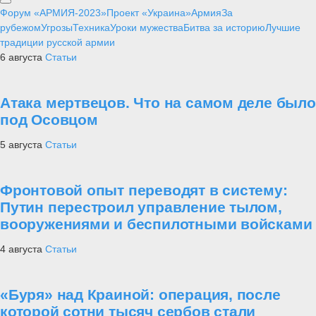
Форум «АРМИЯ-2023»
Проект «Украина»
Армия
За
рубежом
Угрозы
Техника
Уроки мужества
Битва за историю
Лучшие
традиции русской армии
6 августа
Статьи
Атака мертвецов. Что на самом деле было
под Осовцом
5 августа
Статьи
Фронтовой опыт переводят в систему:
Путин перестроил управление тылом,
вооружениями и беспилотными войсками
4 августа
Статьи
«Буря» над Краиной: операция, после
которой сотни тысяч сербов стали