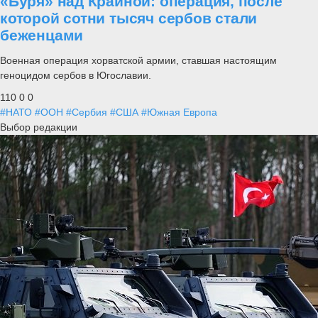
«Буря» над Краиной: операция, после
которой сотни тысяч сербов стали
беженцами
Военная операция хорватской армии, ставшая настоящим
геноцидом сербов в Югославии.
110
0
0
#НАТО
#ООН
#Сербия
#США
#Южная Европа
Выбор редакции