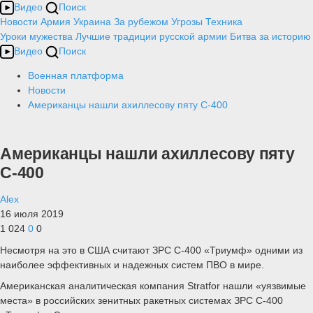
Видео
Поиск
Новости
Армия
Украина
За рубежом
Угрозы
Техника
Уроки мужества
Лучшие традиции русской армии
Битва за историю
Видео
Поиск
Военная платформа
Новости
Американцы нашли ахиллесову пяту С-400
Американцы нашли ахиллесову пяту
С-400
Alex
16 июля 2019
1 024
0
0
Несмотря на это в США считают ЗРС С-400 «Триумф» одними из
наиболее эффективных и надежных систем ПВО в мире.
Американская аналитическая компания Stratfor нашли «уязвимые
места» в российских зенитных ракетных системах ЗРС С-400