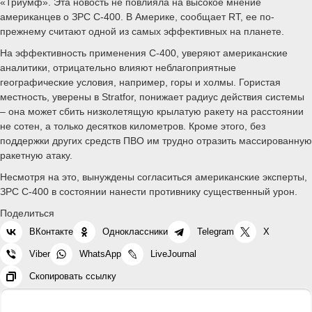
«Триумф». Эта новость не повлияла на высокое мнение
американцев о ЗРС С-400. В Америке, сообщает RT, ее по-
прежнему считают одной из самых эффективных на планете.
На эффективность применения С-400, уверяют американские
аналитики, отрицательно влияют неблагоприятные
географические условия, например, горы и холмы. Гористая
местность, уверены в Stratfor, понижает радиус действия системы
– она может сбить низколетящую крылатую ракету на расстоянии
не сотен, а только десятков километров. Кроме этого, без
поддержки других средств ПВО им трудно отразить массированную
ракетную атаку.
Несмотря на это, вынуждены согласиться американские эксперты,
ЗРС С-400 в состоянии нанести противнику существенный урон.
Поделиться
ВКонтакте
Одноклассники
Telegram
X
Viber
WhatsApp
LiveJournal
Скопировать ссылку