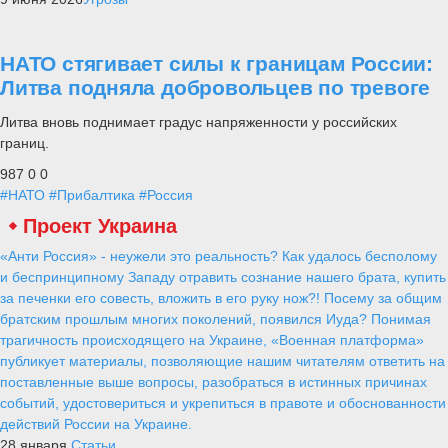
НАТО стягивает силы к границам России:
Литва подняла добровольцев по тревоге
Литва вновь поднимает градус напряженности у российских
границ.
987
0
0
#НАТО
#Прибалтика
#Россия
Проект Украина
«Анти Россия» - неужели это реальность? Как удалось бесполому
и беспринципному Западу отравить сознание нашего брата, купить
за печенки его совесть, вложить в его руку нож?! Посему за общим
братским прошлым многих поколений, появился Иуда? Понимая
трагичность происходящего на Украине, «Военная платформа»
публикует материалы, позволяющие нашим читателям ответить на
поставленные выше вопросы, разобраться в истинных причинах
событий, удостовериться и укрепиться в правоте и обоснованности
действий России на Украине.
28 января
Статьи