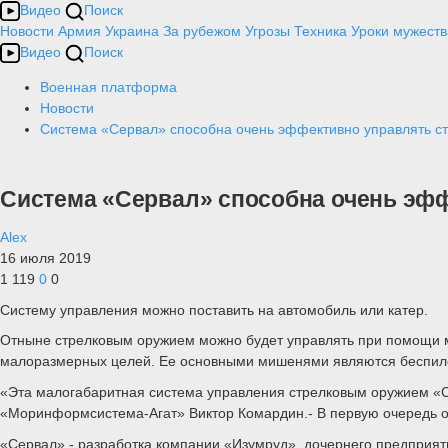
Видео
Поиск
Новости
Армия
Украина
За рубежом
Угрозы
Техника
Уроки мужеств
Видео
Поиск
Военная платформа
Новости
Система «Сервал» способна очень эффективно управлять с
Система «Сервал» способна очень эф
Alex
16 июля 2019
1 119
0
0
Систему управления можно поставить на автомобиль или катер.
Отныне стрелковым оружием можно будет управлять при помощи м
малоразмерных целей. Ее основными мишенями являются беспил
«Эта малогабаритная система управления стрелковым оружием «Се
«Моринформсистема-Агат» Виктор Комардин.- В первую очередь он
«Сервал» - разработка компании «Изумруд», дочернего предприя