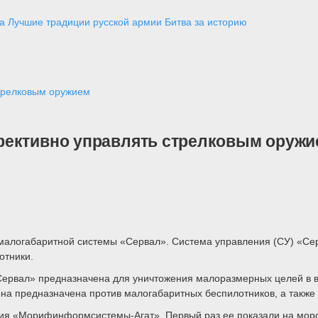
а
Лучшие традиции русской армии
Битва за историю
трелковым оружием
фективно управлять стрелковым оружи
алогабаритной системы «Сервал». Система управления (СУ) «Сер
отники.
рвал» предназначена для уничтожения малоразмерных целей в воз
а предназначена против малогабаритных беспилотников, а также т
тия «Морифинформсистемы-Агат». Первый раз ее показали на морс