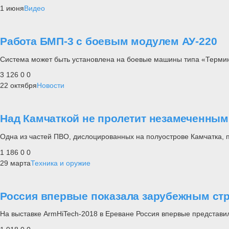
1 июня
Видео
Работа БМП-3 с боевым модулем АУ-220
Система может быть установлена на боевые машины типа «Термин
3 126
0
0
22 октября
Новости
Над Камчаткой не пролетит незамеченным
Одна из частей ПВО, дислоцированных на полуострове Камчатка, 
1 186
0
0
29 марта
Техника и оружие
Россия впервые показала зарубежным ст
На выставке ArmHiTech-2018 в Ереване Россия впервые представи