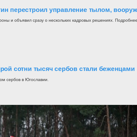
утин перестроил управление тылом, воор
роны и объявил сразу о нескольких кадровых решениях. Подробнее
орой сотни тысяч сербов стали беженцами
ом сербов в Югославии.