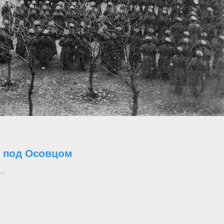
о под Осовцом
..