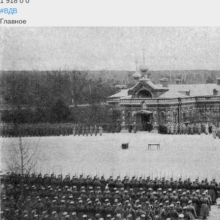
1 918
0
0
#ВДВ
Главное