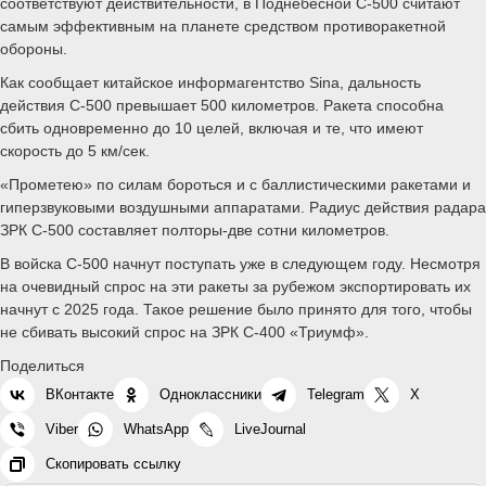
соответствуют действительности, в Поднебесной С-500 считают
самым эффективным на планете средством противоракетной
обороны.
Как сообщает китайское информагентство Sina, дальность
действия С-500 превышает 500 километров. Ракета способна
сбить одновременно до 10 целей, включая и те, что имеют
скорость до 5 км/сек.
«Прометею» по силам бороться и с баллистическими ракетами и
гиперзвуковыми воздушными аппаратами. Радиус действия радара
ЗРК С-500 составляет полторы-две сотни километров.
В войска С-500 начнут поступать уже в следующем году. Несмотря
на очевидный спрос на эти ракеты за рубежом экспортировать их
начнут с 2025 года. Такое решение было принято для того, чтобы
не сбивать высокий спрос на ЗРК С-400 «Триумф».
Поделиться
ВКонтакте
Одноклассники
Telegram
X
Viber
WhatsApp
LiveJournal
Скопировать ссылку