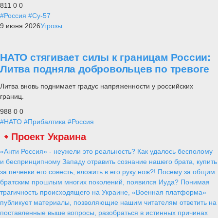
811
0
0
#Россия
#Су-57
9 июня 2026
Угрозы
НАТО стягивает силы к границам России:
Литва подняла добровольцев по тревоге
Литва вновь поднимает градус напряженности у российских
границ.
988
0
0
#НАТО
#Прибалтика
#Россия
Проект Украина
«Анти Россия» - неужели это реальность? Как удалось бесполому
и беспринципному Западу отравить сознание нашего брата, купить
за печенки его совесть, вложить в его руку нож?! Посему за общим
братским прошлым многих поколений, появился Иуда? Понимая
трагичность происходящего на Украине, «Военная платформа»
публикует материалы, позволяющие нашим читателям ответить на
поставленные выше вопросы, разобраться в истинных причинах