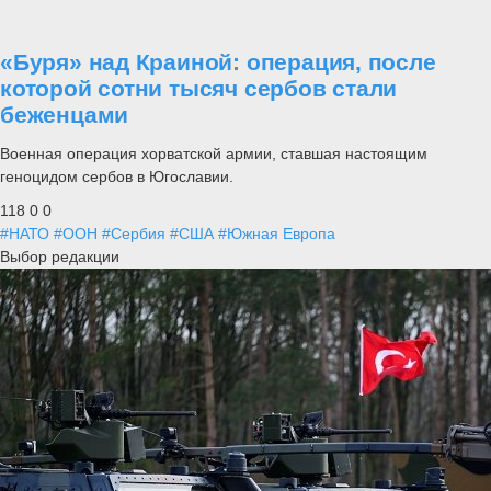
«Буря» над Краиной: операция, после
которой сотни тысяч сербов стали
беженцами
Военная операция хорватской армии, ставшая настоящим
геноцидом сербов в Югославии.
118
0
0
#НАТО
#ООН
#Сербия
#США
#Южная Европа
Выбор редакции