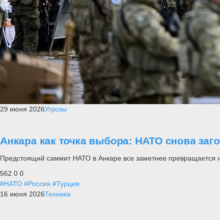
29 июня 2026
Угрозы
Анкара как точка выбора: НАТО снова заг
Предстоящий саммит НАТО в Анкаре все заметнее превращается не п
562
0
0
#НАТО
#Россия
#Турция
16 июня 2026
Техника