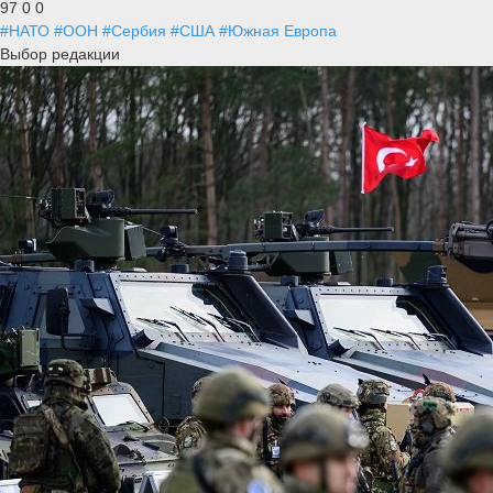
97
0
0
#НАТО
#ООН
#Сербия
#США
#Южная Европа
Выбор редакции