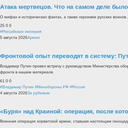
Атака мертвецов. Что на самом деле был
О мифах и исторических фактах, а также героизме русских воинов..
25
0
0
#Российская империя
5 августа 2026
Армия
Фронтовой опыт переводят в систему: П
Владимир Путин провел встречу с руководством Министерства обо
фронта в нашем материале.
61
0
0
#Владимир Путин
#Минобороны РФ
#Россия
4 августа 2026
За рубежом
«Буря» над Краиной: операция, после кот
Военная операция хорватской армии, ставшая настоящим геноцид