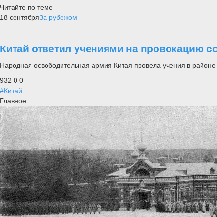
Читайте по теме
18 сентября
За рубежом
Китай ответил учениями на провокацию 
Народная освободительная армия Китая провела учения в районе
932
0
0
#Китай
Главное