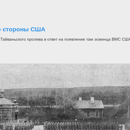
со стороны США
 Тайваньского пролива в ответ на появление там эсминца ВМС СШ