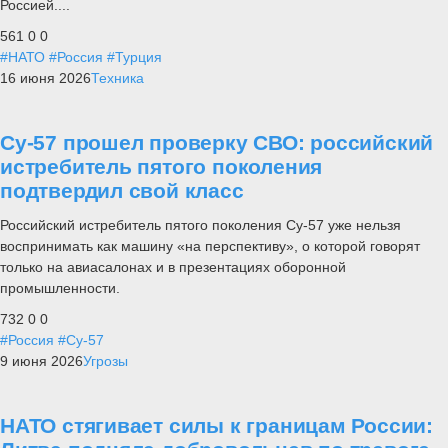
Россией....
561
0
0
#НАТО
#Россия
#Турция
16 июня 2026
Техника
Су-57 прошел проверку СВО: российский
истребитель пятого поколения
подтвердил свой класс
Российский истребитель пятого поколения Су-57 уже нельзя
воспринимать как машину «на перспективу», о которой говорят
только на авиасалонах и в презентациях оборонной
промышленности.
732
0
0
#Россия
#Су-57
9 июня 2026
Угрозы
НАТО стягивает силы к границам России: