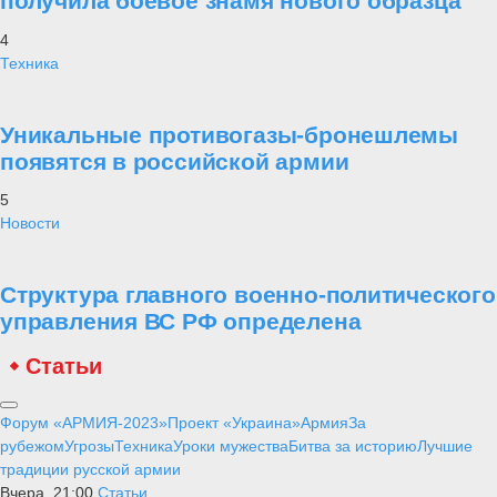
получила боевое знамя нового образца
4
Техника
Уникальные противогазы-бронешлемы
появятся в российской армии
5
Новости
Структура главного военно-политического
управления ВС РФ определена
Статьи
Форум «АРМИЯ-2023»
Проект «Украина»
Армия
За
рубежом
Угрозы
Техника
Уроки мужества
Битва за историю
Лучшие
традиции русской армии
Вчера, 21:00
Статьи