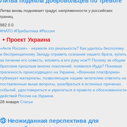
Литва подняла добровольцев по тревоге
Литва вновь поднимает градус напряженности у российских
границ.
982
0
0
#НАТО
#Прибалтика
#Россия
Проект Украина
«Анти Россия» - неужели это реальность? Как удалось бесполому
и беспринципному Западу отравить сознание нашего брата, купить
за печенки его совесть, вложить в его руку нож?! Посему за общим
братским прошлым многих поколений, появился Иуда? Понимая
трагичность происходящего на Украине, «Военная платформа»
публикует материалы, позволяющие нашим читателям ответить на
поставленные выше вопросы, разобраться в истинных причинах
событий, удостовериться и укрепиться в правоте и обоснованности
действий России на Украине.
28 января
Статьи
⑬ Неожиданная перспектива для