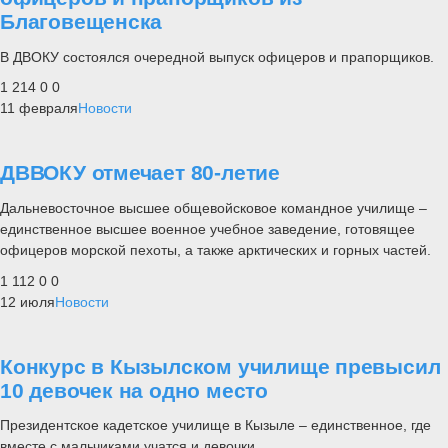
Благовещенска
В ДВОКУ состоялся очередной выпуск офицеров и прапорщиков.
1 214
0
0
11 февраля
Новости
ДВВОКУ отмечает 80-летие
Дальневосточное высшее общевойсковое командное училище –
единственное высшее военное учебное заведение, готовящее
офицеров морской пехоты, а также арктических и горных частей.
1 112
0
0
12 июля
Новости
Конкурс в Кызылском училище превысил
10 девочек на одно место
Президентское кадетское училище в Кызыле – единственное, где
вместе с мальчиками учатся и девочки.