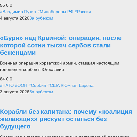
56
0
0
#Владимир Путин
#Минобороны РФ
#Россия
4 августа 2026
За рубежом
«Буря» над Краиной: операция, после
которой сотни тысяч сербов стали
беженцами
Военная операция хорватской армии, ставшая настоящим
геноцидом сербов в Югославии.
84
0
0
#НАТО
#ООН
#Сербия
#США
#Южная Европа
3 августа 2026
За рубежом
Корабли без капитана: почему «коалиция
желающих» рискует остаться без
будущего
Созданная с громкими заявлениями о долгосрочной поддержке