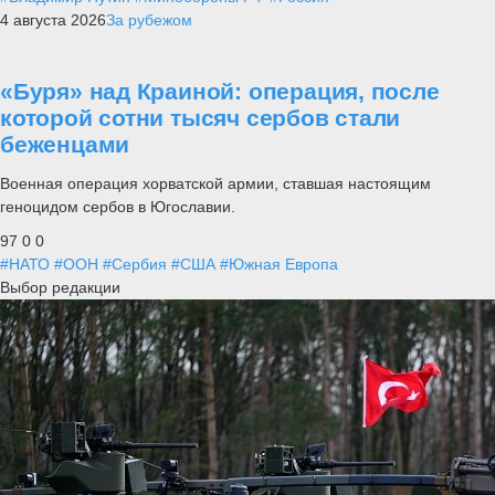
4 августа 2026
За рубежом
«Буря» над Краиной: операция, после
которой сотни тысяч сербов стали
беженцами
Военная операция хорватской армии, ставшая настоящим
геноцидом сербов в Югославии.
97
0
0
#НАТО
#ООН
#Сербия
#США
#Южная Европа
Выбор редакции