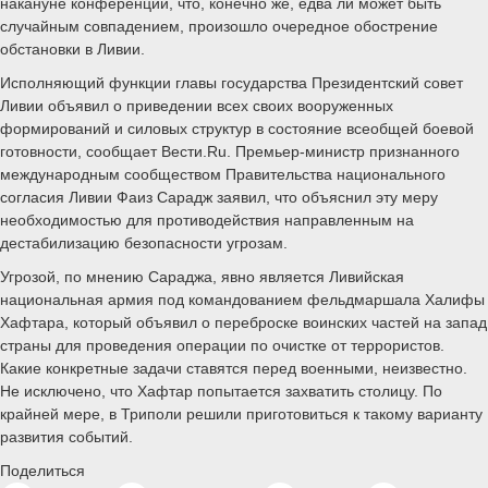
накануне конференции, что, конечно же, едва ли может быть
случайным совпадением, произошло очередное обострение
обстановки в Ливии.
Исполняющий функции главы государства Президентский совет
Ливии объявил о приведении всех своих вооруженных
формирований и силовых структур в состояние всеобщей боевой
готовности, сообщает Вести.Ru. Премьер-министр признанного
международным сообществом Правительства национального
согласия Ливии Фаиз Сарадж заявил, что объяснил эту меру
необходимостью для противодействия направленным на
дестабилизацию безопасности угрозам.
Угрозой, по мнению Сараджа, явно является Ливийская
национальная армия под командованием фельдмаршала Халифы
Хафтара, который объявил о переброске воинских частей на запад
страны для проведения операции по очистке от террористов.
Какие конкретные задачи ставятся перед военными, неизвестно.
Не исключено, что Хафтар попытается захватить столицу. По
крайней мере, в Триполи решили приготовиться к такому варианту
развития событий.
Поделиться