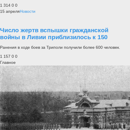
1 314
0
0
15 апреля
Новости
Число жертв вспышки гражданской
войны в Ливии приблизилось к 150
Ранения в ходе боев за Триполи получили более 600 человек.
1 157
0
0
Главное