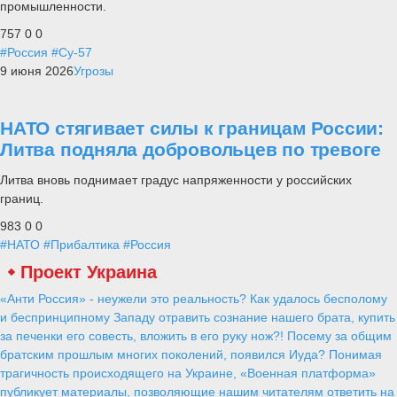
промышленности.
757
0
0
#Россия
#Су-57
9 июня 2026
Угрозы
НАТО стягивает силы к границам России:
Литва подняла добровольцев по тревоге
Литва вновь поднимает градус напряженности у российских
границ.
983
0
0
#НАТО
#Прибалтика
#Россия
Проект Украина
«Анти Россия» - неужели это реальность? Как удалось бесполому
и беспринципному Западу отравить сознание нашего брата, купить
за печенки его совесть, вложить в его руку нож?! Посему за общим
братским прошлым многих поколений, появился Иуда? Понимая
трагичность происходящего на Украине, «Военная платформа»
публикует материалы, позволяющие нашим читателям ответить на