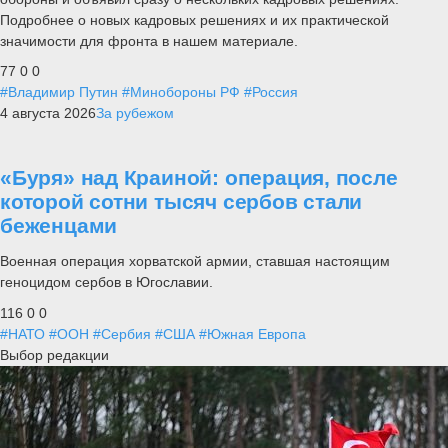
Подробнее о новых кадровых решениях и их практической
значимости для фронта в нашем материале.
77
0
0
#Владимир Путин
#Минобороны РФ
#Россия
4 августа 2026
За рубежом
«Буря» над Краиной: операция, после
которой сотни тысяч сербов стали
беженцами
Военная операция хорватской армии, ставшая настоящим
геноцидом сербов в Югославии.
116
0
0
#НАТО
#ООН
#Сербия
#США
#Южная Европа
Выбор редакции