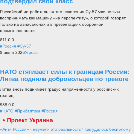
подтвердил свой класс
Российский истребитель пятого поколения Су-57 уже нельзя
воспринимать как машину «на перспективу», о которой говорят
только на авиасалонах и в презентациях оборонной
промышленности.
811
0
0
#Россия
#Су-57
9 июня 2026
Угрозы
НАТО стягивает силы к границам России:
Литва подняла добровольцев по тревоге
Литва вновь поднимает градус напряженности у российских
границ.
988
0
0
#НАТО
#Прибалтика
#Россия
Проект Украина
«Анти Россия» - неужели это реальность? Как удалось бесполому