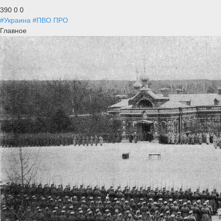
390
0
0
#Украина
#ПВО ПРО
Главное