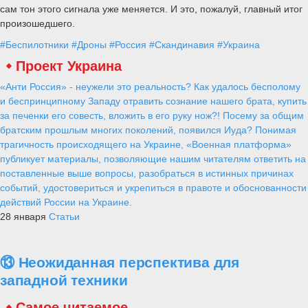
сам тон этого сигнала уже меняется. И это, пожалуй, главный итог
произошедшего.
#Беспилотники
#Дроны
#Россия
#Скандинавия
#Украина
Проект Украина
«Анти Россия» - неужели это реальность? Как удалось бесполому
и беспринципному Западу отравить сознание нашего брата, купить
за печенки его совесть, вложить в его руку нож?! Посему за общим
братским прошлым многих поколений, появился Иуда? Понимая
трагичность происходящего на Украине, «Военная платформа»
публикует материалы, позволяющие нашим читателям ответить на
поставленные выше вопросы, разобраться в истинных причинах
событий, удостовериться и укрепиться в правоте и обоснованности
действий России на Украине.
28 января
Статьи
⑬ Неожиданная перспектива для
западной техники
Самое читаемое