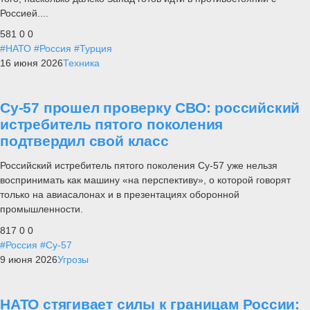
Россией....
581
0
0
#НАТО
#Россия
#Турция
16 июня 2026
Техника
Су-57 прошел проверку СВО: российский
истребитель пятого поколения
подтвердил свой класс
Российский истребитель пятого поколения Су-57 уже нельзя
воспринимать как машину «на перспективу», о которой говорят
только на авиасалонах и в презентациях оборонной
промышленности.
817
0
0
#Россия
#Су-57
9 июня 2026
Угрозы
НАТО стягивает силы к границам России: