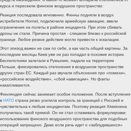
курса и пересекли финское воздушное пространство.
Реакция последовала мгновенно. Финны подняли в воздух
истребители Hornet, подключили армейскую авиацию, ввели
ограничения на полеты в районе инцидента. При этом сбивать
дроны не стали. Причина простая - слишком близко к российской
границе. Любое резкое действие могло привести к эскалации.
Этот эпизод важен не сам по себе, а как часть общей картины. За
последние месяцы Киев уже не раз попадал в похожие истории.
Беспилотники залетали в Румынию, падали на территории
Польши, фиксировались отклонения в воздушном пространстве
других стран ЕС. Каждый раз звучали объяснения про «помехи»,
«российское воздействие», «сбой навигации». Но факты
накапливаются.
Финляндия сейчас занимает особое положение. После вступления
в
НАТО
страна резко усилила контроль за границей с Россией и
чувствительна к любым инцидентам. Поэтому реакция Хяккянена
получилась такой прямой. Он не стал сглаживать формулировки:
использование финского воздушного пространства для подобных
операций запрещено. Даже если речь идет о «заблудившихся»