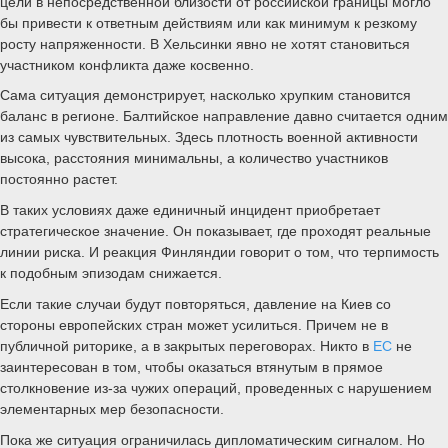
цели в непосредственной близости от российской границы могло
бы привести к ответным действиям или как минимум к резкому
росту напряженности. В Хельсинки явно не хотят становиться
участником конфликта даже косвенно.
Сама ситуация демонстрирует, насколько хрупким становится
баланс в регионе. Балтийское направление давно считается одним
из самых чувствительных. Здесь плотность военной активности
высока, расстояния минимальны, а количество участников
постоянно растет.
В таких условиях даже единичный инцидент приобретает
стратегическое значение. Он показывает, где проходят реальные
линии риска. И реакция Финляндии говорит о том, что терпимость
к подобным эпизодам снижается.
Если такие случаи будут повторяться, давление на Киев со
стороны европейских стран может усилиться. Причем не в
публичной риторике, а в закрытых переговорах. Никто в
ЕС
не
заинтересован в том, чтобы оказаться втянутым в прямое
столкновение из-за чужих операций, проведенных с нарушением
элементарных мер безопасности.
Пока же ситуация ограничилась дипломатическим сигналом. Но