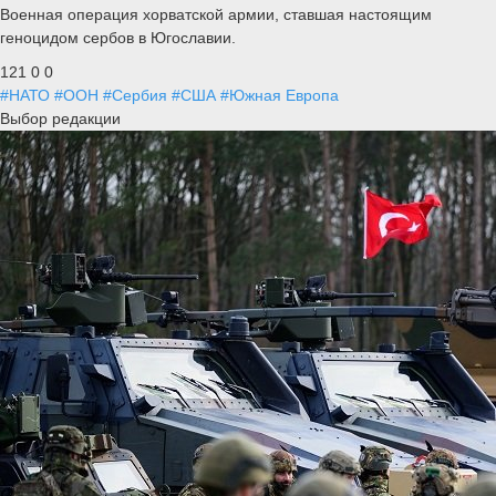
Военная операция хорватской армии, ставшая настоящим
геноцидом сербов в Югославии.
121
0
0
#НАТО
#ООН
#Сербия
#США
#Южная Европа
Выбор редакции