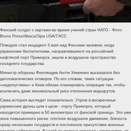
Финский солдат с картами во время учений стран НАТО - Фото:
Bruno Press/Abaca/Sipa USA/ТАСС
Поводом стал инцидент 3 мая над Финским заливом, когда
украинские беспилотники, направлявшиеся на российский
нефтяной порт Приморск, зашли в воздушное пространство
соседнего государства.
Министр обороны Финляндии Антти Хяккянен высказался без
дипломатических оговорок. По его словам, такие ситуации
«недопустимы» и Киев обязан планировать операции так, чтобы
исключить даже минимальный риск отклонения маршрутов.
Сама история выглядит показательно. Утром в воскресенье
украинские дроны шли к цели - порту Приморск, который
находится примерно в 50 километрах от финской границы. Это уже
зона повышенного риска: плотное воздушное движение, близость
сразу нескольких государств и постоянное присутствие военных
средств наблюдения. В какой-то момент аппараты отклонились от