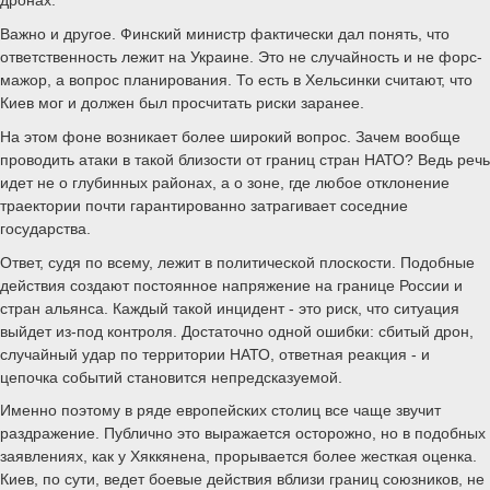
дронах.
Важно и другое. Финский министр фактически дал понять, что
ответственность лежит на Украине. Это не случайность и не форс-
мажор, а вопрос планирования. То есть в Хельсинки считают, что
Киев мог и должен был просчитать риски заранее.
На этом фоне возникает более широкий вопрос. Зачем вообще
проводить атаки в такой близости от границ стран НАТО? Ведь речь
идет не о глубинных районах, а о зоне, где любое отклонение
траектории почти гарантированно затрагивает соседние
государства.
Ответ, судя по всему, лежит в политической плоскости. Подобные
действия создают постоянное напряжение на границе России и
стран альянса. Каждый такой инцидент - это риск, что ситуация
выйдет из-под контроля. Достаточно одной ошибки: сбитый дрон,
случайный удар по территории НАТО, ответная реакция - и
цепочка событий становится непредсказуемой.
Именно поэтому в ряде европейских столиц все чаще звучит
раздражение. Публично это выражается осторожно, но в подобных
заявлениях, как у Хяккянена, прорывается более жесткая оценка.
Киев, по сути, ведет боевые действия вблизи границ союзников, не