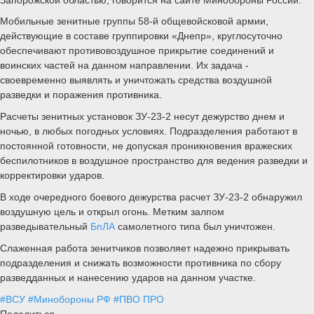
Мобильные зенитные группы 58-й общевойсковой армии,
действующие в составе группировки «Днепр», круглосуточно
обеспечивают противовоздушное прикрытие соединений и
воинских частей на данном направлении. Их задача -
своевременно выявлять и уничтожать средства воздушной
разведки и поражения противника.
Расчеты зенитных установок ЗУ-23-2 несут дежурство днем и
ночью, в любых погодных условиях. Подразделения работают в
постоянной готовности, не допуская проникновения вражеских
беспилотников в воздушное пространство для ведения разведки и
корректировки ударов.
В ходе очередного боевого дежурства расчет ЗУ-23-2 обнаружил
воздушную цель и открыл огонь. Метким залпом
разведывательный
БпЛА
самолетного типа был уничтожен.
Слаженная работа зенитчиков позволяет надежно прикрывать
подразделения и снижать возможности противника по сбору
разведданных и нанесению ударов на данном участке.
#ВСУ
#Минобороны РФ
#ПВО ПРО
Поделиться