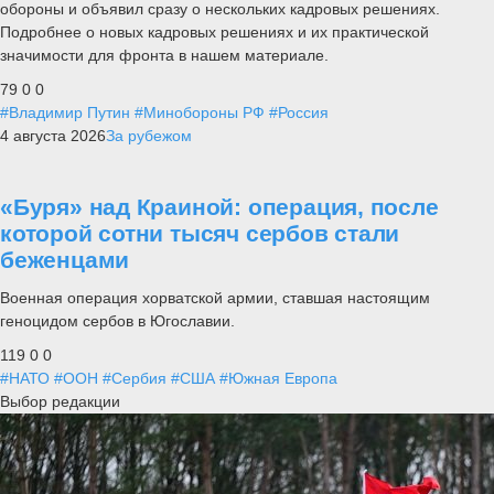
обороны и объявил сразу о нескольких кадровых решениях.
Подробнее о новых кадровых решениях и их практической
значимости для фронта в нашем материале.
79
0
0
#Владимир Путин
#Минобороны РФ
#Россия
4 августа 2026
За рубежом
«Буря» над Краиной: операция, после
которой сотни тысяч сербов стали
беженцами
Военная операция хорватской армии, ставшая настоящим
геноцидом сербов в Югославии.
119
0
0
#НАТО
#ООН
#Сербия
#США
#Южная Европа
Выбор редакции