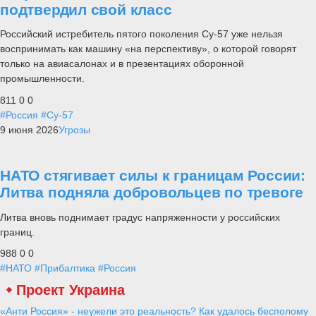
подтвердил свой класс
Российский истребитель пятого поколения Су-57 уже нельзя
воспринимать как машину «на перспективу», о которой говорят
только на авиасалонах и в презентациях оборонной
промышленности.
811
0
0
#Россия
#Су-57
9 июня 2026
Угрозы
НАТО стягивает силы к границам России:
Литва подняла добровольцев по тревоге
Литва вновь поднимает градус напряженности у российских
границ.
988
0
0
#НАТО
#Прибалтика
#Россия
Проект Украина
«Анти Россия» - неужели это реальность? Как удалось бесполому