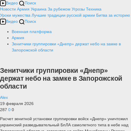
Видео
Поиск
Новости
Армия
Украина
За рубежом
Угрозы
Техника
Уроки мужества
Лучшие традиции русской армии
Битва за историю
Видео
Поиск
Военная платформа
Армия
Зенитчики группировки «Днепр» держат небо на замке в
Запорожской области
Зенитчики группировки «Днепр»
держат небо на замке в Запорожской
области
Alex
19 февраля 2026
287
0
0
Расчет зенитной установки группировки войск «Днепр» уничтожил
украинский разведывательный БпЛА самолетного типа в небе над
Запорожской областью, говорится на сайте Минобороны России.