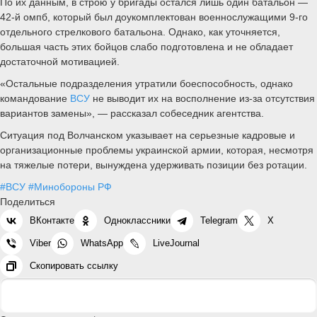
По их данным, в строю у бригады остался лишь один батальон —
42-й омпб, который был доукомплектован военнослужащими 9-го
отдельного стрелкового батальона. Однако, как уточняется,
большая часть этих бойцов слабо подготовлена и не обладает
достаточной мотивацией.
«Остальные подразделения утратили боеспособность, однако
командование
ВСУ
не выводит их на восполнение из-за отсутствия
вариантов замены», — рассказал собеседник агентства.
Ситуация под Волчанском указывает на серьезные кадровые и
организационные проблемы украинской армии, которая, несмотря
на тяжелые потери, вынуждена удерживать позиции без ротации.
#ВСУ
#Минобороны РФ
Поделиться
ВКонтакте
Одноклассники
Telegram
X
Viber
WhatsApp
LiveJournal
Скопировать ссылку