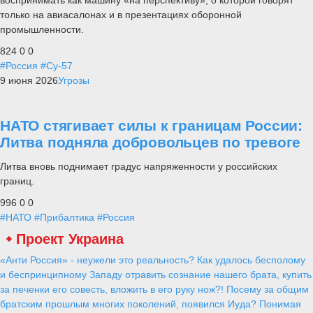
только на авиасалонах и в презентациях оборонной
промышленности.
824
0
0
#Россия
#Су-57
9 июня 2026
Угрозы
НАТО стягивает силы к границам России:
Литва подняла добровольцев по тревоге
Литва вновь поднимает градус напряженности у российских
границ.
996
0
0
#НАТО
#Прибалтика
#Россия
Проект Украина
«Анти Россия» - неужели это реальность? Как удалось бесполому
и беспринципному Западу отравить сознание нашего брата, купить
за печенки его совесть, вложить в его руку нож?! Посему за общим
братским прошлым многих поколений, появился Иуда? Понимая