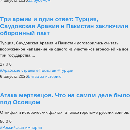
7 августа 2026
За рубежом
Три армии и один ответ: Турция,
Саудовская Аравия и Пакистан заключили
оборонный пакт
Турция, Саудовская Аравия и Пакистан договорились считать
вооруженное нападение на одного из участников агрессией на все
три государства....
17
0
0
#Арабские страны
#Пакистан
#Турция
6 августа 2026
Битва за историю
Атака мертвецов. Что на самом деле было
под Осовцом
О мифах и исторических фактах, а также героизме русских воинов.
56
0
0
#Российская империя