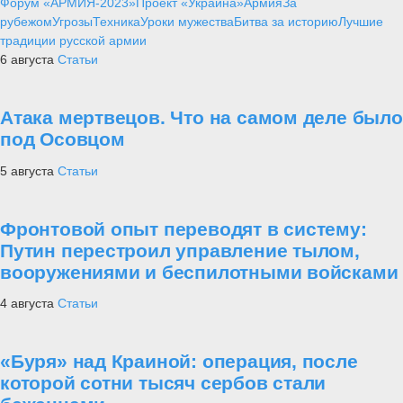
Форум «АРМИЯ-2023»
Проект «Украина»
Армия
За
рубежом
Угрозы
Техника
Уроки мужества
Битва за историю
Лучшие
традиции русской армии
6 августа
Статьи
Атака мертвецов. Что на самом деле было
под Осовцом
5 августа
Статьи
Фронтовой опыт переводят в систему:
Путин перестроил управление тылом,
вооружениями и беспилотными войсками
4 августа
Статьи
«Буря» над Краиной: операция, после
которой сотни тысяч сербов стали