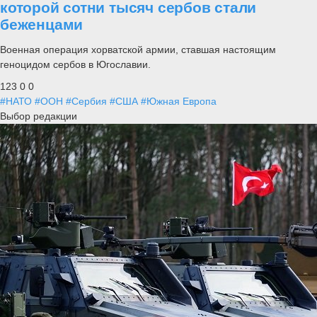
которой сотни тысяч сербов стали
беженцами
Военная операция хорватской армии, ставшая настоящим
геноцидом сербов в Югославии.
123
0
0
#НАТО
#ООН
#Сербия
#США
#Южная Европа
Выбор редакции