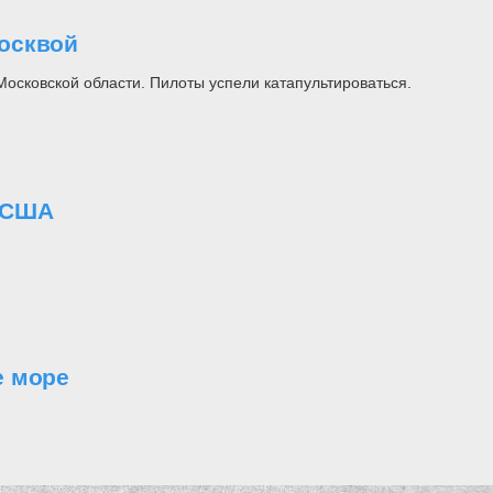
осквой
осковской области. Пилоты успели катапультироваться.
 США
е море