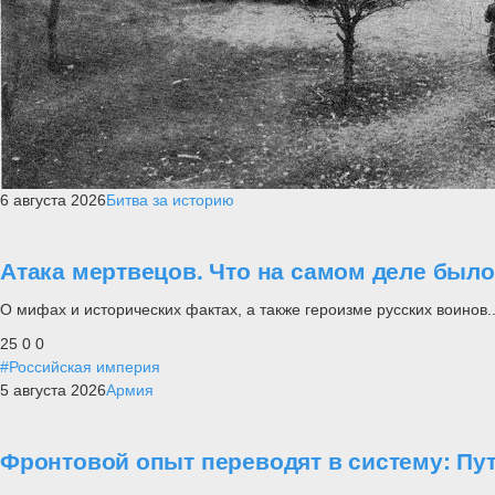
6 августа 2026
Битва за историю
Атака мертвецов. Что на самом деле был
О мифах и исторических фактах, а также героизме русских воинов..
25
0
0
#Российская империя
5 августа 2026
Армия
Фронтовой опыт переводят в систему: П