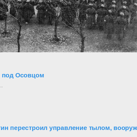
о под Осовцом
..
утин перестроил управление тылом, воор