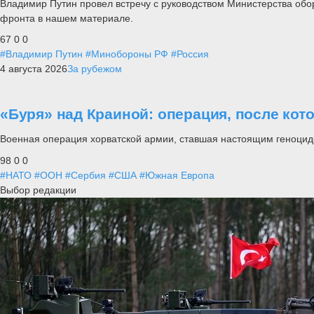
Владимир Путин провел встречу с руководством Министерства обо
фронта в нашем материале.
67
0
0
#Владимир Путин
#Минобороны РФ
#Россия
4 августа 2026
За рубежом
«Буря» над Краиной: операция, после кот
Военная операция хорватской армии, ставшая настоящим геноцид
98
0
0
#НАТО
#ООН
#Сербия
#США
#Южная Европа
Выбор редакции