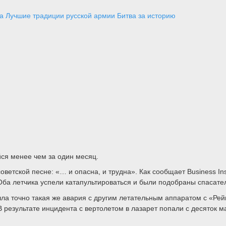
а
Лучшие традиции русской армии
Битва за историю
ся менее чем за один месяц.
етской песне: «… и опасна, и трудна». Как сообщает Business Insi
Оба летчика успели катапультироваться и были подобраны спасат
шла точно такая же авария с другим летательным аппаратом с «Рей
 результате инцидента с вертолетом в лазарет попали с десяток ма