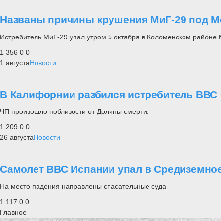
Названы причины крушения МиГ-29 под М
Истребитель МиГ-29 упал утром 5 октября в Коломенском районе М
1 356
0
0
1 августа
Новости
В Калифорнии разбился истребитель ВВС
ЧП произошло поблизости от Долины смерти.
1 209
0
0
26 августа
Новости
Самолет ВВС Испании упал в Средиземно
На место падения направлены спасательные суда
1 117
0
0
Главное