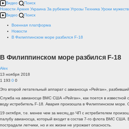
Видео
Поиск
Новости
Армия
Украина
За рубежом
Угрозы
Техника
Уроки мужеств
Видео
Поиск
Военная платформа
Новости
В Филиппинском море разбился F-18
В Филиппинском море разбился F-18
Alex
13 ноября 2018
1 193
0
0
Это второй летательный аппарат с авианосца «Рейган», разбивший
Служба на авианосце ВМС США «Рейган», как поется в известной сов
воду истребитель F-18. Авария произошла в Филиппинском море. 
19 октября, т.е. менее чем за месяц до ЧП с истребителем произо
палубу авианосца, который входит в состав 7-го флота ВМС США. В
пострадали летчики, но и их жизни не угрожает опасность.