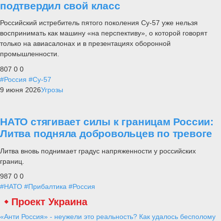
подтвердил свой класс
Российский истребитель пятого поколения Су-57 уже нельзя
воспринимать как машину «на перспективу», о которой говорят
только на авиасалонах и в презентациях оборонной
промышленности.
807
0
0
#Россия
#Су-57
9 июня 2026
Угрозы
НАТО стягивает силы к границам России:
Литва подняла добровольцев по тревоге
Литва вновь поднимает градус напряженности у российских
границ.
987
0
0
#НАТО
#Прибалтика
#Россия
Проект Украина
«Анти Россия» - неужели это реальность? Как удалось бесполому