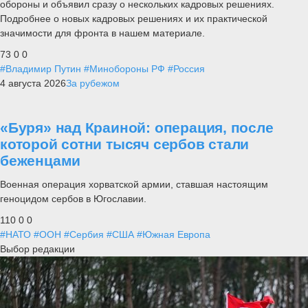
обороны и объявил сразу о нескольких кадровых решениях.
Подробнее о новых кадровых решениях и их практической
значимости для фронта в нашем материале.
73
0
0
#Владимир Путин
#Минобороны РФ
#Россия
4 августа 2026
За рубежом
«Буря» над Краиной: операция, после
которой сотни тысяч сербов стали
беженцами
Военная операция хорватской армии, ставшая настоящим
геноцидом сербов в Югославии.
110
0
0
#НАТО
#ООН
#Сербия
#США
#Южная Европа
Выбор редакции