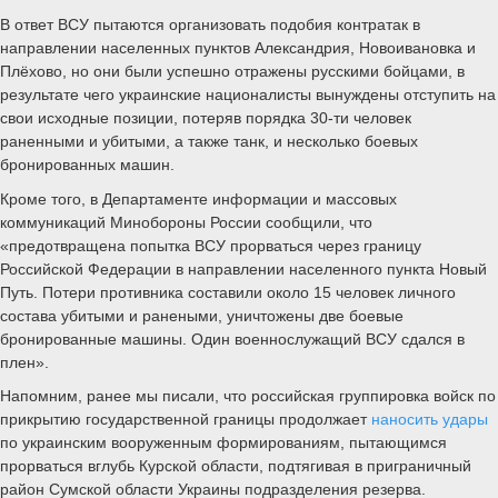
В ответ ВСУ пытаются организовать подобия контратак в
направлении населенных пунктов Александрия, Новоивановка и
Плёхово, но они были успешно отражены русскими бойцами, в
результате чего украинские националисты вынуждены отступить на
свои исходные позиции, потеряв порядка 30-ти человек
раненными и убитыми, а также танк, и несколько боевых
бронированных машин.
Кроме того, в Департаменте информации и массовых
коммуникаций Минобороны России сообщили, что
«предотвращена попытка ВСУ прорваться через границу
Российской Федерации в направлении населенного пункта Новый
Путь. Потери противника составили около 15 человек личного
состава убитыми и ранеными, уничтожены две боевые
бронированные машины. Один военнослужащий ВСУ сдался в
плен».
Напомним, ранее мы писали, что российская группировка войск по
прикрытию государственной границы продолжает
наносить удары
по украинским вооруженным формированиям, пытающимся
прорваться вглубь Курской области, подтягивая в приграничный
район Сумской области Украины подразделения резерва.