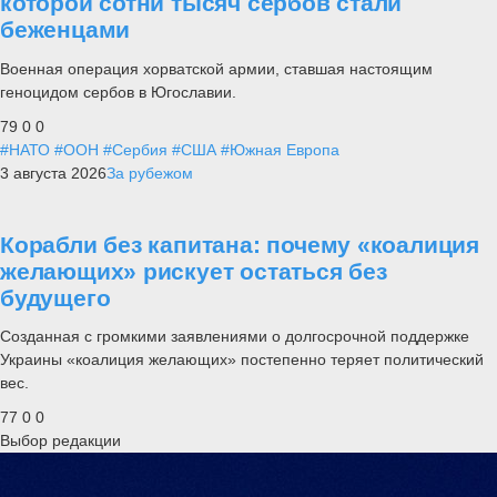
которой сотни тысяч сербов стали
беженцами
Военная операция хорватской армии, ставшая настоящим
геноцидом сербов в Югославии.
79
0
0
#НАТО
#ООН
#Сербия
#США
#Южная Европа
3 августа 2026
За рубежом
Корабли без капитана: почему «коалиция
желающих» рискует остаться без
будущего
Созданная с громкими заявлениями о долгосрочной поддержке
Украины «коалиция желающих» постепенно теряет политический
вес.
77
0
0
Выбор редакции