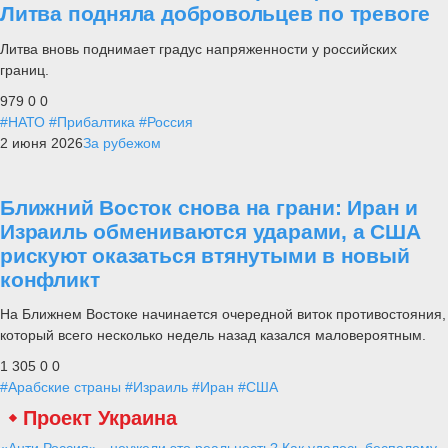
Литва подняла добровольцев по тревоге
Литва вновь поднимает градус напряженности у российских
границ.
979
0
0
#НАТО
#Прибалтика
#Россия
2 июня 2026
За рубежом
Ближний Восток снова на грани: Иран и
Израиль обмениваются ударами, а США
рискуют оказаться втянутыми в новый
конфликт
На Ближнем Востоке начинается очередной виток противостояния,
который всего несколько недель назад казался маловероятным.
1 305
0
0
#Арабские страны
#Израиль
#Иран
#США
Проект Украина