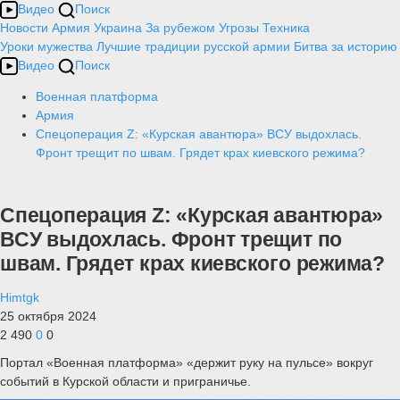
Видео
Поиск
Новости
Армия
Украина
За рубежом
Угрозы
Техника
Уроки мужества
Лучшие традиции русской армии
Битва за историю
Видео
Поиск
Военная платформа
Армия
Спецоперация Z: «Курская авантюра» ВСУ выдохлась.
Фронт трещит по швам. Грядет крах киевского режима?
Спецоперация Z: «Курская авантюра»
ВСУ выдохлась. Фронт трещит по
швам. Грядет крах киевского режима?
Himtgk
25 октября 2024
2 490
0
0
Портал «Военная платформа» «держит руку на пульсе» вокруг
событий в Курской области и приграничье.