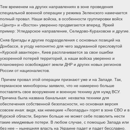
Тем временем на других направлениях в зоне проведения
специальной военной операции у режима Зеленского намечается
полный провал. Наши войска, в особенности группировки войск
«Центр» и «Восток» уверенно продвигаются вперед. Яркий
пример: Угледарское направление, Селидово-Кураховске и другие.
Сняв бригады и другие подразделения с основных позиций на
Донбассе, в угоду непонятно для чего задуманной пресловутой
«Курской авантюре», Киев расплачивается за свои ошибки
ускоренной потерей территорий, а наши войска уверенно и
планомерно освобождают земли ДНР и других новых регионов
России от националистов.
Причем провал этой операции признают уже и на Западе. Так,
германское минобороны заявило, что не намерено больше
поставлять свое вооружение и военную технику для нужд ВСУ.
Причина была названа банальная: нехватка техники для
обеспечения собственной безопасности, но основная версия
совсем иная: видя, как немецкие «Леопарды» горят в зоне СВО и в
Курской области, Берлин больше не может себе позволить нести
такие имиджевые потери. В любом случае, с помощью Запада или
без нее – нынешняя власть на Украине падет и падет бесславно.