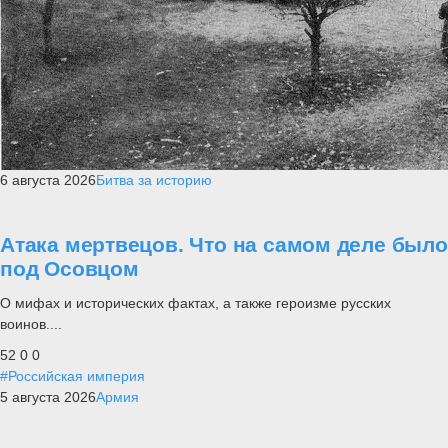
6 августа 2026
Битва за историю
Атака мертвецов. Что на самом деле было
под Осовцом
О мифах и исторических фактах, а также героизме русских
воинов....
52
0
0
#Российская империя
5 августа 2026
Армия