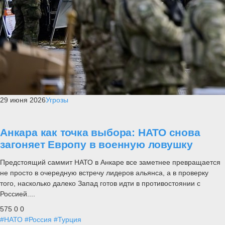
29 июня 2026
Угрозы
Анкара как точка выбора: НАТО снова
загоняет Европу в военную ловушку
Предстоящий саммит НАТО в Анкаре все заметнее превращается
не просто в очередную встречу лидеров альянса, а в проверку
того, насколько далеко Запад готов идти в противостоянии с
Россией....
575
0
0
#НАТО
#Россия
#Турция