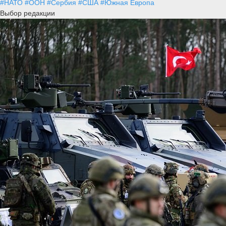
#НАТО
#ООН
#Сербия
#США
#Южная Европа
Выбор редакции