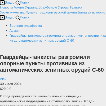
Видео
Поиск
Новости
Армия
Украина
За рубежом
Угрозы
Техника
Уроки мужества
Лучшие традиции русской армии
Битва за историю
Видео
Поиск
Военная платформа
Армия
Гвардейцы-танкисты разгромили опорные пункты противника
из автоматических зенитных орудий С-60
Гвардейцы-танкисты разгромили
опорные пункты противника из
автоматических зенитных орудий С-60
Alex
30 июля 2024
629
0
0
В ходе проведения специальной военной операции
артиллерийские подразделения группировки войск «Запад»
продолжают выполнять огневые задачи по поражению