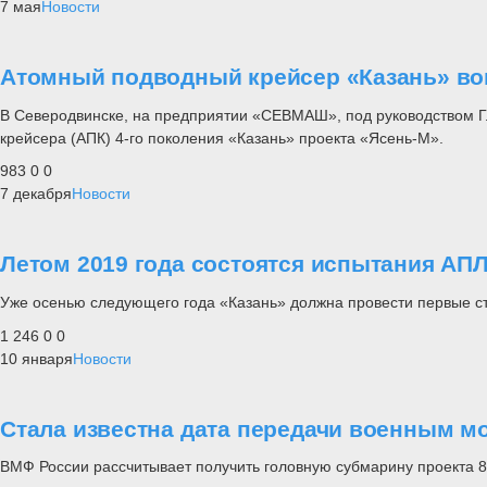
7 мая
Новости
Атомный подводный крейсер «Казань» во
В Северодвинске, на предприятии «СЕВМАШ», под руководством 
крейсера (АПК) 4-го поколения «Казань» проекта «Ясень-М».
983
0
0
7 декабря
Новости
Летом 2019 года состоятся испытания АПЛ
Уже осенью следующего года «Казань» должна провести первые с
1 246
0
0
10 января
Новости
Стала известна дата передачи военным м
ВМФ России рассчитывает получить головную субмарину проекта 8