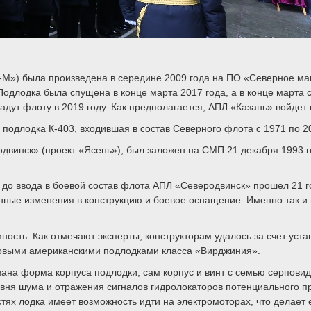
-М») была произведена в середине 2009 года на ПО «Северное ма
одлодка была спущена в конце марта 2017 года, а в конце марта 
дут флоту в 2019 году. Как предполагается, АПЛ «Казань» войдет
: подлодка К-403, входившая в состав Северного флота с 1971 по 
родвинск» (проект «Ясень»), был заложен на СМП 21 декабря 1993
 до ввода в боевой состав флота АПЛ «Северодвинск» прошел 21 го
енные изменения в конструкцию и боевое оснащение. Именно так 
сть. Как отмечают эксперты, конструкторам удалось за счет устан
довыми американскими подлодками класса «Вирджиния».
ана форма корпуса подлодки, сам корпус и винт с семью серпови
ня шума и отражения сигналов гидролокаторов потенциального пр
тях лодка имеет возможность идти на электромоторах, что делает