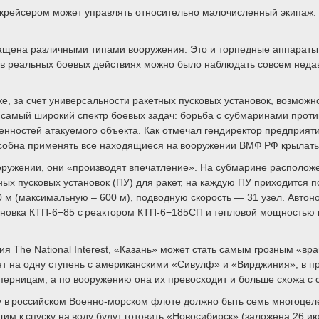
 крейсером может управлять относительно малочисленный экипаж: 
ащена различными типами вооружения. Это и торпедные аппараты, 
 реальных боевых действиях можно было наблюдать совсем недавн
же, за счет универсальности ракетных пусковых установок, возможн
 самый широкий спектр боевых задач: борьба с субмаринами прот
бенностей атакуемого объекта. Как отмечал гендиректор предприя
обна применять все находящиеся на вооружении ВМФ РФ крылатые 
 вооружении, они «производят впечатление». На субмарине распол
ных пусковых установок (ПУ) для ракет, на каждую ПУ приходится
 м (максимальную – 600 м), подводную скорость — 31 узел. Автон
тановка КТП-6−85 с реактором КТП-6−185СП и тепловой мощностью
я The National Interest, «Казань» может стать самым грозным «вр
т на одну ступень с американскими «Сивулф» и «Вирджиния», в п
перницам, а по вооружению она их превосходит и больше схожа с
оду в российском Военно-морском флоте должно быть семь многоце
 к спуску на воду будут готовить «Новосибирск» (заложена 26 июл