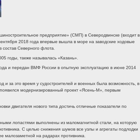
шиностроительное предприятие» (СМП) в Северодвинске (входит в
сентября 2018 года впервые вышла в море на заводские ходовые
 в состав Северного флота.
2005 годы, также называлась «Казань».
 года и передан ВМФ России в опытную эксплуатацию в июне 2014
д и за это время у судостроителей и военных была возможность, в
и появился модернизированный проект «Ясень-М», первым
овки двигателя нового типа достичь отличные показатели по
дными лопастями выполнены из маломагнитной стали, на которую
отивника. С целью снижения шумов все узлы и агрегаты подлодки
 ее малозаметной на радарах противника.