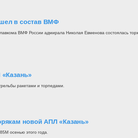
шел в состав ВМФ
Главкома ВМФ России адмирала Николая Евменова состоялась тор
 «Казань»
трельбы ракетами и торпедами.
орякам новой АПЛ «Казань»
85М осенью этого года.