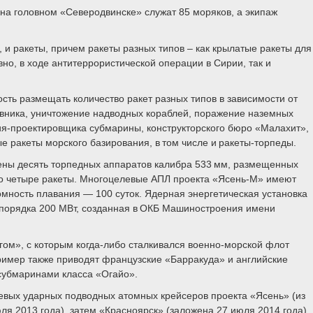
на головном «Северодвинске» служат 85 моряков, а экипаж
и ракеты, причем ракеты разных типов – как крылатые ракеты для
о, в ходе антитеррористической операции в Сирии, так и
ость размещать количество ракет разных типов в зависимости от
ивника, уничтожение надводных кораблей, поражение наземных
тия-проектировщика субмарины, конструкторского бюро «Малахит»,
ракеты морского базирования, в том числе и ракеты-торпеды.
ожены десять торпедных аппаратов калибра 533 мм, размещенных
 по четыре ракеты. Многоцелевые АПЛ проекта «Ясень-М» имеют
омность плавания — 100 суток. Ядерная энергетическая установка
 порядка 200 МВт, созданная в ОКБ Машиностроения имени
агом», с которым когда-либо сталкивался военно-морской флот
ример также приводят французские «Барракуда» и английские
 субмаринами класса «Огайо».
левых ударных подводных атомных крейсеров проекта «Ясень» (из
я 2013 года), затем «Красноярск» (заложена 27 июля 2014 года),