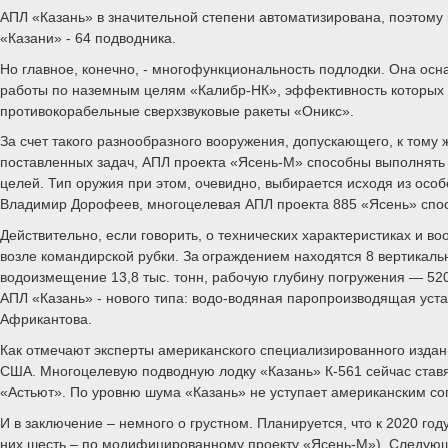
АПЛ «Казань» в значительной степени автоматизирована, поэтому
«Казани» - 64 подводника.
Но главное, конечно, - многофункциональность подлодки. Она осн
работы по наземным целям «Калибр-НК», эффективность которых в
противокорабельные сверхзвуковые ракеты «Оникс».
За счет такого разнообразного вооружения, допускающего, к тому 
поставленных задач, АПЛ проекта «Ясень-М» способны выполнять
целей. Тип оружия при этом, очевидно, выбирается исходя из осо
Владимир Дорофеев, многоцелевая АПЛ проекта 885 «Ясень» спос
Действительно, если говорить, о технических характеристиках и
возле командирской рубки. За ограждением находятся 8 вертикаль
водоизмещение 13,8 тыс. тонн, рабочую глубину погружения — 520
АПЛ «Казань» - нового типа: водо-водяная паропроизводящая ус
Африкантова.
Как отмечают эксперты американского специализированного издани
США. Многоцелевую подводную лодку «Казань» К-561 сейчас ставя
«Астьют». По уровню шума «Казань» не уступает американским со
И в заключение – немного о грустном. Планируется, что к 2020 г
них шесть – по модифицированному проекту «Ясень-М»). Следующим