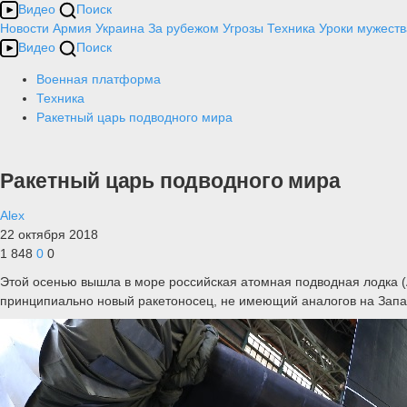
Видео
Поиск
Новости
Армия
Украина
За рубежом
Угрозы
Техника
Уроки мужеств
Видео
Поиск
Военная платформа
Техника
Ракетный царь подводного мира
Ракетный царь подводного мира
Alex
22 октября 2018
1 848
0
0
Этой осенью вышла в море российская атомная подводная лодка (А
принципиально новый ракетоносец, не имеющий аналогов на Запа