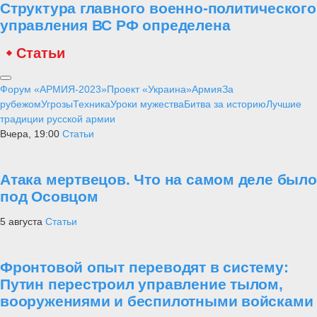
Структура главного военно-политического
управления ВС РФ определена
Статьи
Форум «АРМИЯ-2023»
Проект «Украина»
Армия
За
рубежом
Угрозы
Техника
Уроки мужества
Битва за историю
Лучшие
традиции русской армии
Вчера, 19:00
Статьи
Атака мертвецов. Что на самом деле было
под Осовцом
5 августа
Статьи
Фронтовой опыт переводят в систему:
Путин перестроил управление тылом,
вооружениями и беспилотными войсками