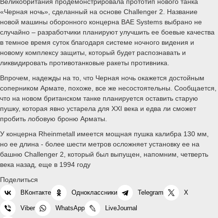
Великобритания продемонстрировала прототип нового танка
«Черная ночь», сделанный на основе Challenger 2. Название
новой машины оборонного концерна BAE Systems выбрано не
случайно – разработчики планируют улучшить ее боевые качества
в темное время суток благодаря системе ночного видения и
новому комплексу защиты, который будет распознавать и
ликвидировать противотанковые ракеты противника.
Впрочем, надежды на то, что Черная ночь окажется достойным
соперником Армате, похоже, все же несостоятельны. Сообщается,
что на новом британском танке планируется оставить старую
пушку, которая явно устарела для XXI века и едва ли сможет
пробить лобовую броню Арматы.
У концерна Rheinmetall имеется мощная пушка калибра 130 мм,
но ее длина - более шести метров осложняет установку ее на
башню Challenger 2, который был выпущен, напомним, четверть
века назад, еще в 1994 году
Поделиться
ВКонтакте
Одноклассники
Telegram
X
Viber
WhatsApp
LiveJournal