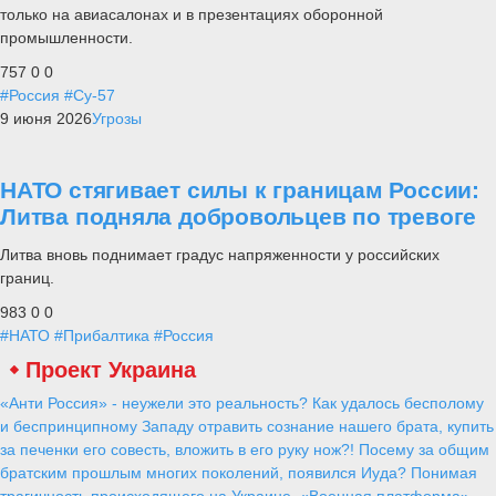
только на авиасалонах и в презентациях оборонной
промышленности.
757
0
0
#Россия
#Су-57
9 июня 2026
Угрозы
НАТО стягивает силы к границам России:
Литва подняла добровольцев по тревоге
Литва вновь поднимает градус напряженности у российских
границ.
983
0
0
#НАТО
#Прибалтика
#Россия
Проект Украина
«Анти Россия» - неужели это реальность? Как удалось бесполому
и беспринципному Западу отравить сознание нашего брата, купить
за печенки его совесть, вложить в его руку нож?! Посему за общим
братским прошлым многих поколений, появился Иуда? Понимая
трагичность происходящего на Украине, «Военная платформа»