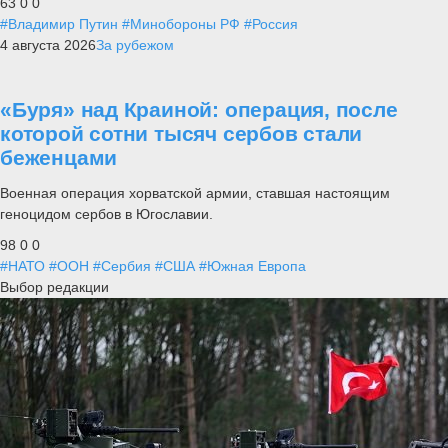
63
0
0
#Владимир Путин
#Минобороны РФ
#Россия
4 августа 2026
За рубежом
«Буря» над Краиной: операция, после
которой сотни тысяч сербов стали
беженцами
Военная операция хорватской армии, ставшая настоящим
геноцидом сербов в Югославии.
98
0
0
#НАТО
#ООН
#Сербия
#США
#Южная Европа
Выбор редакции