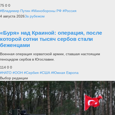
75
0
0
#Владимир Путин
#Минобороны РФ
#Россия
4 августа 2026
За рубежом
«Буря» над Краиной: операция, после
которой сотни тысяч сербов стали
беженцами
Военная операция хорватской армии, ставшая настоящим
геноцидом сербов в Югославии.
114
0
0
#НАТО
#ООН
#Сербия
#США
#Южная Европа
Выбор редакции