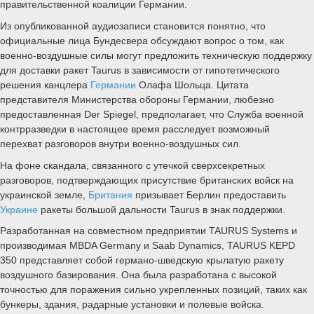
правительственной коалиции Германии.
Из опубликованной аудиозаписи становится понятно, что
официальные лица Бундесвера обсуждают вопрос о том, как
военно-воздушные силы могут предложить техническую поддержку
для доставки ракет Taurus в зависимости от гипотетического
решения канцлера
Германии
Олафа Шольца. Цитата
представителя Министерства обороны Германии, любезно
предоставленная Der Spiegel, предполагает, что Служба военной
контрразведки в настоящее время расследует возможный
перехват разговоров внутри военно-воздушных сил.
На фоне скандала, связанного с утечкой сверхсекретных
разговоров, подтверждающих присутствие британских войск на
украинской земле,
Британия
призывает Берлин предоставить
Украине
ракеты большой дальности Taurus в знак поддержки.
Разработанная на совместном предприятии TAURUS Systems и
производимая MBDA Germany и Saab Dynamics, TAURUS KEPD
350 представляет собой германо-шведскую крылатую ракету
воздушного базирования. Она была разработана с высокой
точностью для поражения сильно укрепленных позиций, таких как
бункеры, здания, радарные установки и полевые войска.