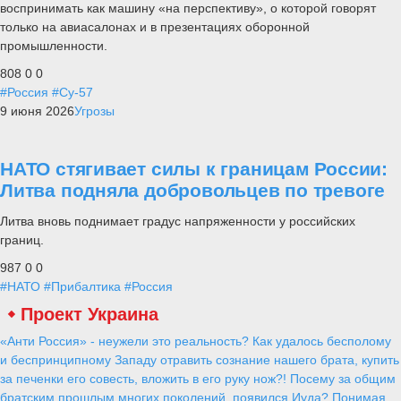
воспринимать как машину «на перспективу», о которой говорят
только на авиасалонах и в презентациях оборонной
промышленности.
808
0
0
#Россия
#Су-57
9 июня 2026
Угрозы
НАТО стягивает силы к границам России:
Литва подняла добровольцев по тревоге
Литва вновь поднимает градус напряженности у российских
границ.
987
0
0
#НАТО
#Прибалтика
#Россия
Проект Украина
«Анти Россия» - неужели это реальность? Как удалось бесполому
и беспринципному Западу отравить сознание нашего брата, купить
за печенки его совесть, вложить в его руку нож?! Посему за общим
братским прошлым многих поколений, появился Иуда? Понимая