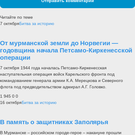
Отправить комментарий
Читайте по теме
7 октября
Битва за историю
От мурманской земли до Норвегии —
годовщина начала Петсамо-Киркенесской
операции
7 октября 1944 года началась Петсамо-Киркенесская
наступательная операция войск Карельского фронта под
командованием генерала армии К.А. Мерецкова и Северного
флота под предводительством адмирал А.Г. Головко.
1 945
0
0
16 октября
Битва за историю
В память о защитниках Заполярья
В Мурманске – российском городе-герое – накануне прошли