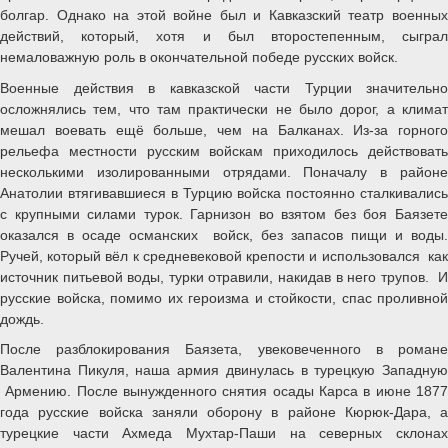
болгар. Однако на этой войне был и Кавказский театр военных
действий, который, хотя и был второстепенным, сыграл
немаловажную роль в окончательной победе русских войск.
Военные действия в кавказской части Турции значительно
осложнялись тем, что там практически не было дорог, а климат
мешал воевать ещё больше, чем на Балканах. Из-за горного
рельефа местности русским войскам приходилось действовать
несколькими изолированными отрядами. Поначалу в районе
Анатолии втягивавшиеся в Турцию войска постоянно сталкивались
с крупными силами турок. Гарнизон во взятом без боя Баязете
оказался в осаде османских войск, без запасов пищи и воды.
Ручей, который вёл к средневековой крепости и использовался как
источник питьевой воды, турки отравили, накидав в него трупов. И
русские войска, помимо их героизма и стойкости, спас проливной
дождь.
После разблокирования Баязета, увековеченного в романе
Валентина Пикуля, наша армия двинулась в турецкую Западную
Армению. После вынужденного снятия осады Карса в июне 1877
года русские войска заняли оборону в районе Кюрюк-Дара, а
турецкие части Ахмеда Мухтар-Паши на северных склонах