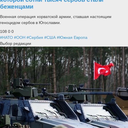
беженцами
Военная операция хорватской армии, ставшая настоящим
геноцидом сербов в Югославии.
108
0
0
#НАТО
#ООН
#Сербия
#США
#Южная Европа
Выбор редакции