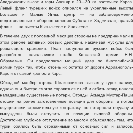
Аладжинских высот и горы Авлияр в 20—30 км восточнее Карса.
Левый фланг турецких войск опирался на укрепленные высоты
Большие и Малые Ягны, центр — на заблаговременно
подготовленные к обороне селения Суботан и Хадживали, правый
фланг — на высоты Кызыл-тепе и Инах-тепе.
В течение двух с половиной месяцев стороны не предпринимали в
этом районе активных боевых действий, накачивая мускулы для
решающего сражения. План наступления русских войск был
разработан начальником штаба Кавказской армии Н.Н.
Обручевым. Он предполагал мощный удар по Анатолийской
армии турок так, чтобы отсечь их остатки от дороги Адрианополь-
Карс и от самой крепости Карс.
Обходной манёвр отряда Шелковникова вызвал у турок панику,
однако они быстро смогли справиться с ней и отбить атаку, нанеся
нападавшим существенные потери. Отряды Ахмеда Мухтар-Паши
отошли на ранее заготовленные позиции для обороны, а потом
осуществили стремительную контратаку, но потерпели неудачу и
вынуждены были отступить на позиции тыловой обороны.
Достаточно глубокое отступление во многом объяснялось тем, что
турки боялись быть отрезанными от основных сил и запасов,
понимая основный замысел русского командования.