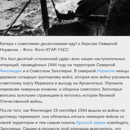
Катера с советскими десантниками идут к берегам Северной
Норвегии. - Фото: Фото ИТАР-ТАСС
Это был десятый «сталинский удар» всех наших наступательных
операций, проведённых 1944 году на территории Северной
Финляндии
и в Советском Заполярье. В северной
Норвегии
немцы
держали солидную группировку войск, которая всю войну угрожала
советскому порту Мурманск и выходу на Архангельск. Угрожала
перевозке северным конвоям, и оборона советского Заполярья
вписана золотыми страницами в летопись истории Великой
Отечественной войны.
После того, как Финляндия 19 сентября 1944 вышла из войны по
договору перемирия, она обязалась изгнать немецкие войска со
своей территории и тем самым помочь
Красной армии
освободить
Заполярье. Однако в процессе этой операции выяснилось, что