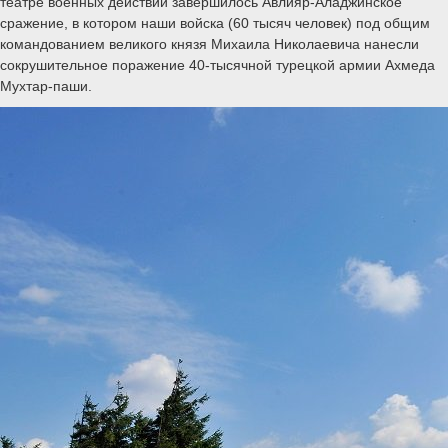
театре военных действий завершилось Авлияр-Аладжинское
сражение, в котором наши войска (60 тысяч человек) под общим
командованием великого князя Михаила Николаевича нанесли
сокрушительное поражение 40-тысячной турецкой армии Ахмеда
Мухтар-паши.