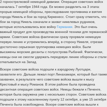
2 горнострелковой немецкой дивизии. Операция советских войск
началась 7 октября 1944 года. Ее можно разделить на 3 этапа:
прорыв немецкой обороны, преследование противника и взятия
города Никель и бои за город Киркенесс. Стоит сразу отметить, что
бои за город Никель означали и захват никелевых рудников,
которые использовались всю войну
Германии
. Это был очень
важный продукт для производства военной техники для германской
армии. Советские войска фактически сразу прорвали немецкую
первую линию и устремились вперёд, в сторону Никеля, отрезая
достаточно серьезная группировка немецких войск. Были
высажены морские десанты с полуострова Рыбачий. Фактически,
немцы они не смогли удержать передовую линию обороны и стали
откатываться на Запад.
Вскоре советские войска подошли к аэродрому Луотцари,
захватили его. Дальше лежал порт Линахамари, который был также
захвачен, в результате чего советские войска вышли к мысу
Крестовый и мысу Романов. В этом районе была проведена
десантная операция советских войск. Немцы бежали к Печенге,
которая была окружена уже с нескольких сторон. Советские войска
подошли к этому населенному пункту 12 октября, а уже 15 октября
Печенга была освобождена. Вскоре советские войска вышли к