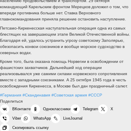
населению продовольствием и транспортом. 29 октября
командующий Карельским фронтом Мерецков доложил о том, что
впереди противника больше нет. Ставка Верховного
главнокомандования приняла решение остановить наступление.
Петсамо-Киркенесская наступательная операция одна из самых
блестящих на завершающем этапе Великой Отечественной войны.
Благодаря ей, удалось устранить угрозу советскому Заполярью,
обезопасить конвои союзников и вообще морское судоходство в
северных водах.
Кроме того, была оказана помощь Норвегии в освобождении от
фашистских захватчиков. Дальнейший ход операции
реализовывался уже самими силами норвежского сопротивления
вместе с западными союзниками. А 25 октября 1945 года в честь
освобождения Киркенесса, в Москве был дан праздничный салют.
#Германия
#Скандинавия
#Советская армия
#СССР
Поделиться
ВКонтакте
Одноклассники
Telegram
X
Viber
WhatsApp
LiveJournal
Скопировать ссылку