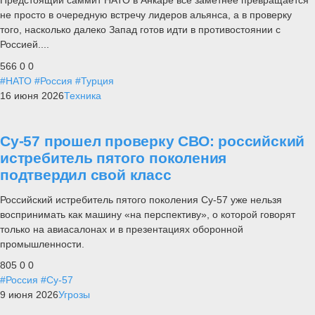
Предстоящий саммит НАТО в Анкаре все заметнее превращается
не просто в очередную встречу лидеров альянса, а в проверку
того, насколько далеко Запад готов идти в противостоянии с
Россией....
566
0
0
#НАТО
#Россия
#Турция
16 июня 2026
Техника
Су-57 прошел проверку СВО: российский
истребитель пятого поколения
подтвердил свой класс
Российский истребитель пятого поколения Су-57 уже нельзя
воспринимать как машину «на перспективу», о которой говорят
только на авиасалонах и в презентациях оборонной
промышленности.
805
0
0
#Россия
#Су-57
9 июня 2026
Угрозы