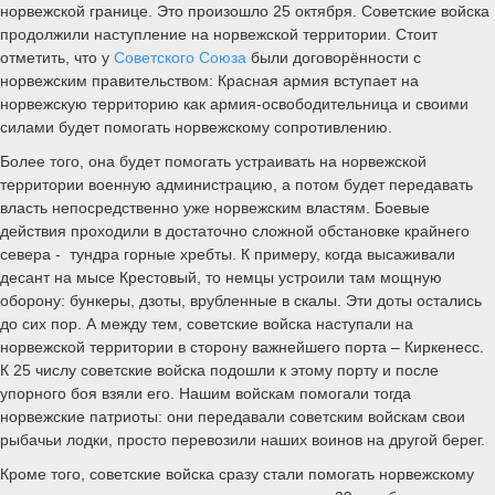
норвежской границе. Это произошло 25 октября. Советские войска
продолжили наступление на норвежской территории. Стоит
отметить, что у
Советского Союза
были договорённости с
норвежским правительством: Красная армия вступает на
норвежскую территорию как армия-освободительница и своими
силами будет помогать норвежскому сопротивлению.
Более того, она будет помогать устраивать на норвежской
территории военную администрацию, а потом будет передавать
власть непосредственно уже норвежским властям. Боевые
действия проходили в достаточно сложной обстановке крайнего
севера - тундра горные хребты. К примеру, когда высаживали
десант на мысе Крестовый, то немцы устроили там мощную
оборону: бункеры, дзоты, врубленные в скалы. Эти доты остались
до сих пор. А между тем, советские войска наступали на
норвежской территории в сторону важнейшего порта – Киркенесс.
К 25 числу советские войска подошли к этому порту и после
упорного боя взяли его. Нашим войскам помогали тогда
норвежские патриоты: они передавали советским войскам свои
рыбачьи лодки, просто перевозили наших воинов на другой берег.
Кроме того, советские войска сразу стали помогать норвежскому