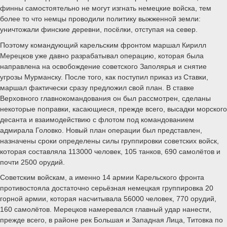
финны самостоятельно не могут изгнать немецкие войска, тем
более то что немцы проводили политику выжженной земли:
уничтожали финские деревни, посёлки, отступая на север.
Поэтому командующий карельским фронтом маршал Кирилл
Мерецков уже давно разрабатывал операцию, которая была
направлена на освобождение советского Заполярья и снятие
угрозы Мурманску. После того, как поступил приказ из Ставки,
маршал фактически сразу предложил свой план. В ставке
Верховного главнокомандования он был рассмотрен, сделаны
некоторые поправки, касающиеся, прежде всего, высадки морского
десанта и взаимодействию с флотом под командованием
адмирала Головко. Новый план операции был представлен,
назначены сроки определены силы группировки советских войск,
которая составляла 113000 человек, 105 танков, 690 самолётов и
почти 2500 орудий.
Советским войскам, а именно 14 армии Карельского фронта
противостояла достаточно серьёзная немецкая группировка 20
горной армии, которая насчитывала 56000 человек, 770 орудий,
160 самолётов. Мерецков намеревался главный удар нанести,
прежде всего, в районе рек Большая и Западная Лица, Титовка по