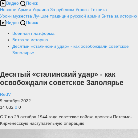
Видео
Поиск
Новости
Армия
Украина
За рубежом
Угрозы
Техника
Уроки мужества
Лучшие традиции русской армии
Битва за историю
Видео
Поиск
Военная платформа
Битва за историю
Десятый «сталинский удар» - как освобождали советское
Заполярье
Десятый «сталинский удар» - как
освобождали советское Заполярье
RedV
9 октября 2022
14 032
0
0
С 7 по 29 октября 1944 года советские войска провели Петсамо-
Киркенесскую наступательную операцию.