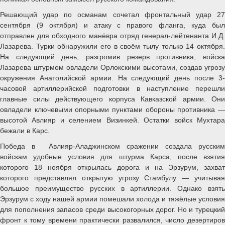
Решающий удар по османам сочетал фронтальный удар 27
сентября (9 октября) и атаку с правого фланга, куда был
отправлен для обходного манёвра отряд генерал-лейтенанта И.Д.
Лазарева. Турки обнаружили его в своём тылу только 14 октября.
На следующий день, разгромив резерв противника, войска
Лазарева штурмом овладели Орлокскими высотами, создав угрозу
окружения Анатолийской армии. На следующий день после 3-
часовой артиллерийской подготовки в наступление перешли
главные силы действующего корпуса Кавказской армии. Они
овладели ключевыми опорными пунктами обороны противника —
высотой Авлияр и селением Визинкей. Остатки войск Мухтара
бежали в Карс.
Победа в Авлияр-Аладжинском сражении создала русским
войскам удобные условия для штурма Карса, после взятия
которого 18 ноября открылась дорога и на Эрзурум, захват
которого представлял открытую угрозу Стамбулу — учитывая
большое преимущество русских в артиллерии. Однако взять
Эрзурум с ходу нашей армии помешали холода и тяжёлые условия
для пополнения запасов среди высокогорных дорог. Но и турецкий
фронт к тому времени практически развалился, число дезертиров