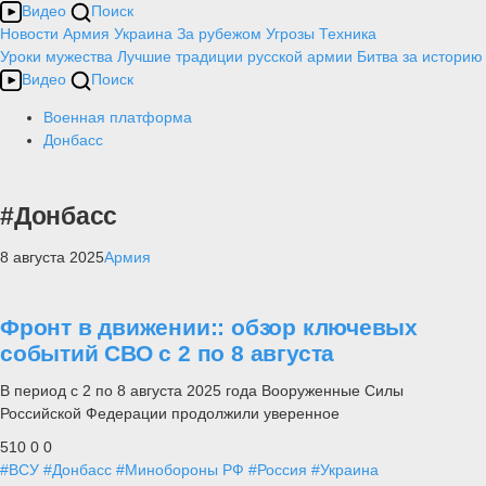
Видео
Поиск
Новости
Армия
Украина
За рубежом
Угрозы
Техника
Уроки мужества
Лучшие традиции русской армии
Битва за историю
Видео
Поиск
Военная платформа
Донбасс
#Донбасс
8 августа 2025
Армия
Фронт в движении:: обзор ключевых
событий СВО с 2 по 8 августа
В период с 2 по 8 августа 2025 года Вооруженные Силы
Российской Федерации продолжили уверенное
510
0
0
#ВСУ
#Донбасс
#Минобороны РФ
#Россия
#Украина