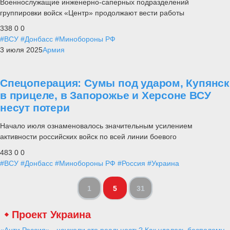
Военнослужащие инженерно-саперных подразделений
группировки войск «Центр» продолжают вести работы
338
0
0
#ВСУ
#Донбасс
#Минобороны РФ
3 июля 2025
Армия
Спецоперация: Сумы под ударом, Купянск
в прицеле, в Запорожье и Херсоне ВСУ
несут потери
Начало июля ознаменовалось значительным усилением
активности российских войск по всей линии боевого
483
0
0
#ВСУ
#Донбасс
#Минобороны РФ
#Россия
#Украина
1
5
31
Проект Украина
«Анти Россия» - неужели это реальность? Как удалось бесполому