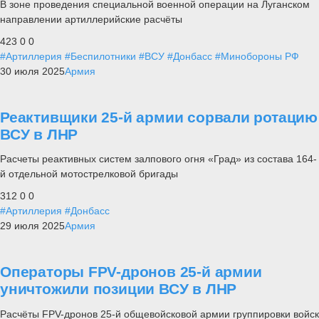
В зоне проведения специальной военной операции на Луганском
направлении артиллерийские расчёты
423
0
0
#Артиллерия
#Беспилотники
#ВСУ
#Донбасс
#Минобороны РФ
30 июля 2025
Армия
Реактивщики 25-й армии сорвали ротацию
ВСУ в ЛНР
Расчеты реактивных систем залпового огня «Град» из состава 164-
й отдельной мотострелковой бригады
312
0
0
#Артиллерия
#Донбасс
29 июля 2025
Армия
Операторы FPV-дронов 25-й армии
уничтожили позиции ВСУ в ЛНР
Расчёты FPV-дронов 25-й общевойсковой армии группировки войск