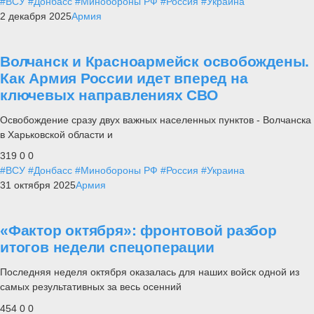
#ВСУ
#Донбасс
#Минобороны РФ
#Россия
#Украина
2 декабря 2025
Армия
Волчанск и Красноармейск освобождены.
Как Армия России идет вперед на
ключевых направлениях СВО
Освобождение сразу двух важных населенных пунктов - Волчанска
в Харьковской области и
319
0
0
#ВСУ
#Донбасс
#Минобороны РФ
#Россия
#Украина
31 октября 2025
Армия
«Фактор октября»: фронтовой разбор
итогов недели спецоперации
Последняя неделя октября оказалась для наших войск одной из
самых результативных за весь осенний
454
0
0