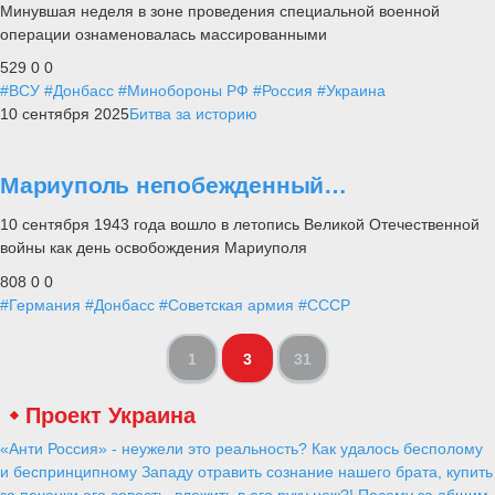
Минувшая неделя в зоне проведения специальной военной
операции ознаменовалась массированными
529
0
0
#ВСУ
#Донбасс
#Минобороны РФ
#Россия
#Украина
10 сентября 2025
Битва за историю
Мариуполь непобежденный…
10 сентября 1943 года вошло в летопись Великой Отечественной
войны как день освобождения Мариуполя
808
0
0
#Германия
#Донбасс
#Советская армия
#СССР
1
3
31
Проект Украина
«Анти Россия» - неужели это реальность? Как удалось бесполому
и беспринципному Западу отравить сознание нашего брата, купить
за печенки его совесть, вложить в его руку нож?! Посему за общим