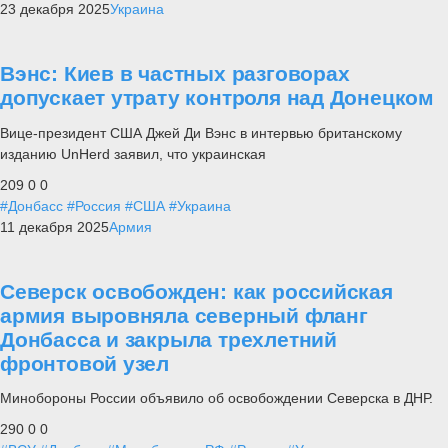
23 декабря 2025
Украина
Вэнс: Киев в частных разговорах
допускает утрату контроля над Донецком
Вице-президент США Джей Ди Вэнс в интервью британскому
изданию UnHerd заявил, что украинская
209
0
0
#Донбасс
#Россия
#США
#Украина
11 декабря 2025
Армия
Северск освобожден: как российская
армия выровняла северный фланг
Донбасса и закрыла трехлетний
фронтовой узел
Минобороны России объявило об освобождении Северска в ДНР.
290
0
0