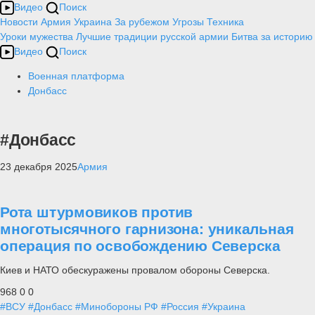
Видео
Поиск
Новости
Армия
Украина
За рубежом
Угрозы
Техника
Уроки мужества
Лучшие традиции русской армии
Битва за историю
Видео
Поиск
Военная платформа
Донбасс
#Донбасс
23 декабря 2025
Армия
Рота штурмовиков против
многотысячного гарнизона: уникальная
операция по освобождению Северска
Киев и НАТО обескуражены провалом обороны Северска.
968
0
0
#ВСУ
#Донбасс
#Минобороны РФ
#Россия
#Украина