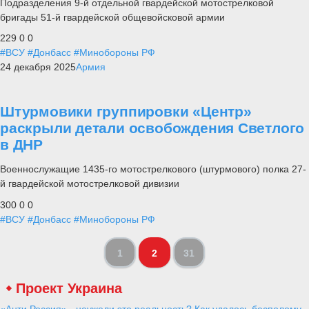
Подразделения 9-й отдельной гвардейской мотострелковой
бригады 51-й гвардейской общевойсковой армии
229
0
0
#ВСУ
#Донбасс
#Минобороны РФ
24 декабря 2025
Армия
Штурмовики группировки «Центр»
раскрыли детали освобождения Светлого
в ДНР
Военнослужащие 1435-го мотострелкового (штурмового) полка 27-
й гвардейской мотострелковой дивизии
300
0
0
#ВСУ
#Донбасс
#Минобороны РФ
1
2
31
Проект Украина
«Анти Россия» - неужели это реальность? Как удалось бесполому