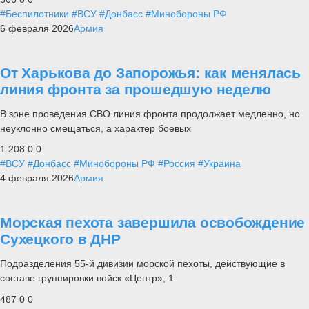
#Беспилотники
#ВСУ
#Донбасс
#Минобороны РФ
6 февраля 2026
Армия
От Харькова до Запорожья: как менялась
линия фронта за прошедшую неделю
В зоне проведения СВО линия фронта продолжает медленно, но
неуклонно смещаться, а характер боевых
1 208
0
0
#ВСУ
#Донбасс
#Минобороны РФ
#Россия
#Украина
4 февраля 2026
Армия
Морская пехота завершила освобождение
Сухецкого в ДНР
Подразделения 55-й дивизии морской пехоты, действующие в
составе группировки войск «Центр», 1
487
0
0