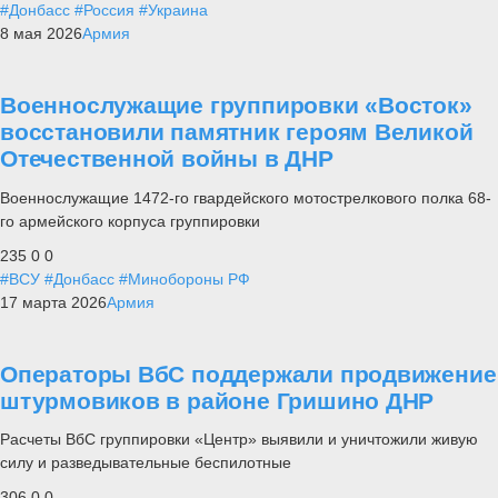
#Донбасс
#Россия
#Украина
8 мая 2026
Армия
Военнослужащие группировки «Восток»
восстановили памятник героям Великой
Отечественной войны в ДНР
Военнослужащие 1472-го гвардейского мотострелкового полка 68-
го армейского корпуса группировки
235
0
0
#ВСУ
#Донбасс
#Минобороны РФ
17 марта 2026
Армия
Операторы ВбС поддержали продвижение
штурмовиков в районе Гришино ДНР
Расчеты ВбС группировки «Центр» выявили и уничтожили живую
силу и разведывательные беспилотные
306
0
0