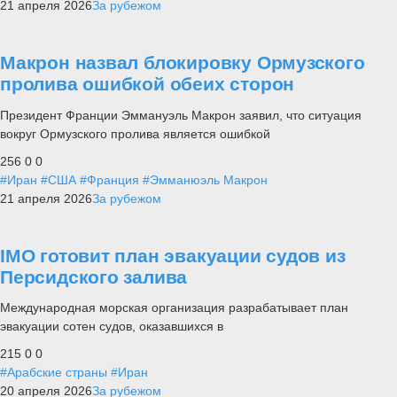
21 апреля 2026
За рубежом
Макрон назвал блокировку Ормузского
пролива ошибкой обеих сторон
Президент Франции Эммануэль Макрон заявил, что ситуация
вокруг Ормузского пролива является ошибкой
256
0
0
#Иран
#США
#Франция
#Эмманюэль Макрон
21 апреля 2026
За рубежом
IMO готовит план эвакуации судов из
Персидского залива
Международная морская организация разрабатывает план
эвакуации сотен судов, оказавшихся в
215
0
0
#Арабские страны
#Иран
20 апреля 2026
За рубежом