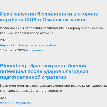
Иран запустил беспилотники в сторону
кораблей США в Оманском заливе
Иранские силы направили беспилотники в сторону американских
военных кораблей после атаки на
207
0
0
#Армия США
#Беспилотники
#Иран
17 апреля 2026
За рубежом
Bloomberg: Иран сохранил боевой
потенциал после ударов благодаря
подготовленной стратегии
Иран смог смягчить последствия американо-израильских ударов за
счет заранее разработанного военного
329
0
0
#Израиль
#Иран
#США