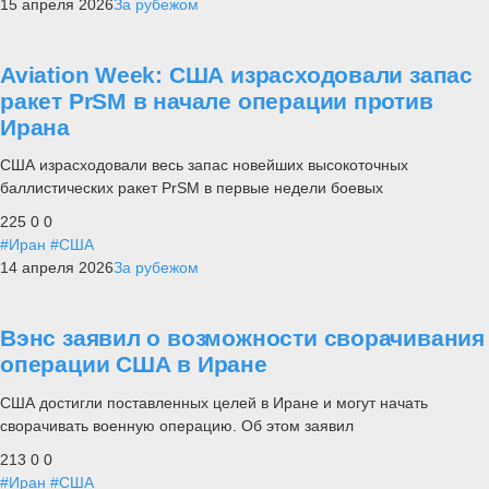
15 апреля 2026
За рубежом
Aviation Week: США израсходовали запас
ракет PrSM в начале операции против
Ирана
США израсходовали весь запас новейших высокоточных
баллистических ракет PrSM в первые недели боевых
225
0
0
#Иран
#США
14 апреля 2026
За рубежом
Вэнс заявил о возможности сворачивания
операции США в Иране
США достигли поставленных целей в Иране и могут начать
сворачивать военную операцию. Об этом заявил
213
0
0
#Иран
#США