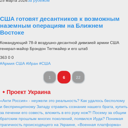
25 марта 2026
За рубежом
США готовят десантников к возможным
наземным операциям на Ближнем
Востоке
Командующий 78-й воздушно-десантной дивизией армии США
генерал-майор Брэндон Тегтмайер и его штаб
363
0
0
#Армия США
#Иран
#США
1
6
22
Проект Украина
«Анти Россия» - неужели это реальность? Как удалось бесполому
и беспринципному Западу отравить сознание нашего брата, купить
за печенки его совесть, вложить в его руку нож?! Посему за общим
братским прошлым многих поколений, появился Иуда? Понимая
трагичность происходящего на Украине, «Военная платформа»