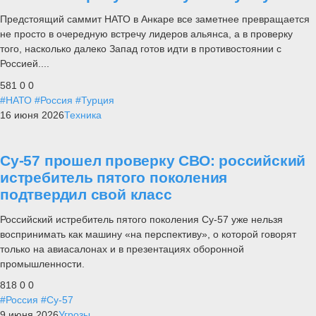
Предстоящий саммит НАТО в Анкаре все заметнее превращается
не просто в очередную встречу лидеров альянса, а в проверку
того, насколько далеко Запад готов идти в противостоянии с
Россией....
581
0
0
#НАТО
#Россия
#Турция
16 июня 2026
Техника
Су-57 прошел проверку СВО: российский
истребитель пятого поколения
подтвердил свой класс
Российский истребитель пятого поколения Су-57 уже нельзя
воспринимать как машину «на перспективу», о которой говорят
только на авиасалонах и в презентациях оборонной
промышленности.
818
0
0
#Россия
#Су-57
9 июня 2026
Угрозы