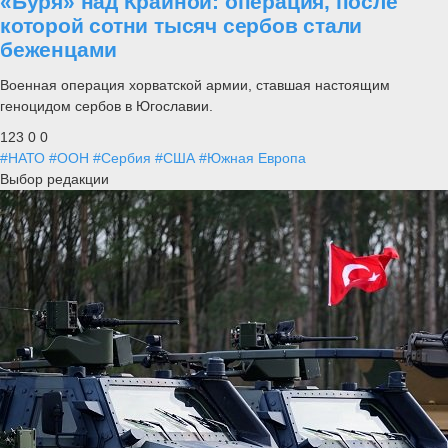
«Буря» над Краиной: операция, после
которой сотни тысяч сербов стали
беженцами
Военная операция хорватской армии, ставшая настоящим
геноцидом сербов в Югославии.
123
0
0
#НАТО
#ООН
#Сербия
#США
#Южная Европа
Выбор редакции