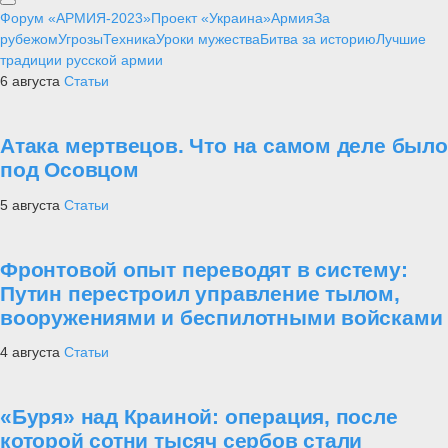
Форум «АРМИЯ-2023»
Проект «Украина»
Армия
За
рубежом
Угрозы
Техника
Уроки мужества
Битва за историю
Лучшие
традиции русской армии
6 августа
Статьи
Атака мертвецов. Что на самом деле было
под Осовцом
5 августа
Статьи
Фронтовой опыт переводят в систему:
Путин перестроил управление тылом,
вооружениями и беспилотными войсками
4 августа
Статьи
«Буря» над Краиной: операция, после
которой сотни тысяч сербов стали