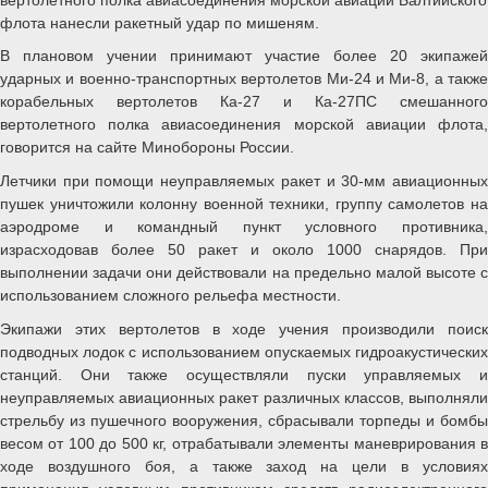
флота нанесли ракетный удар по мишеням.
В плановом учении принимают участие более 20 экипажей
ударных и военно-транспортных вертолетов Ми-24 и Ми-8, а также
корабельных вертолетов Ка-27 и Ка-27ПС смешанного
вертолетного полка авиасоединения морской авиации флота,
говорится на сайте Минобороны России.
Летчики при помощи неуправляемых ракет и 30-мм авиационных
пушек уничтожили колонну военной техники, группу самолетов на
аэродроме и командный пункт условного противника,
израсходовав более 50 ракет и около 1000 снарядов. При
выполнении задачи они действовали на предельно малой высоте с
использованием сложного рельефа местности.
Экипажи этих вертолетов в ходе учения производили поиск
подводных лодок с использованием опускаемых гидроакустических
станций. Они также осуществляли пуски управляемых и
неуправляемых авиационных ракет различных классов, выполняли
стрельбу из пушечного вооружения, сбрасывали торпеды и бомбы
весом от 100 до 500 кг, отрабатывали элементы маневрирования в
ходе воздушного боя, а также заход на цели в условиях