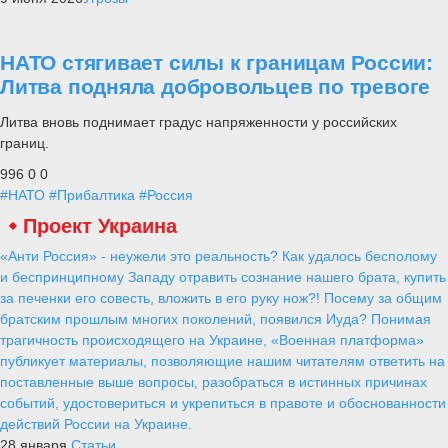
НАТО стягивает силы к границам России:
Литва подняла добровольцев по тревоге
Литва вновь поднимает градус напряженности у российских
границ.
996
0
0
#НАТО
#Прибалтика
#Россия
Проект Украина
«Анти Россия» - неужели это реальность? Как удалось бесполому
и беспринципному Западу отравить сознание нашего брата, купить
за печенки его совесть, вложить в его руку нож?! Посему за общим
братским прошлым многих поколений, появился Иуда? Понимая
трагичность происходящего на Украине, «Военная платформа»
публикует материалы, позволяющие нашим читателям ответить на
поставленные выше вопросы, разобраться в истинных причинах
событий, удостовериться и укрепиться в правоте и обоснованности
действий России на Украине.
28 января
Статьи