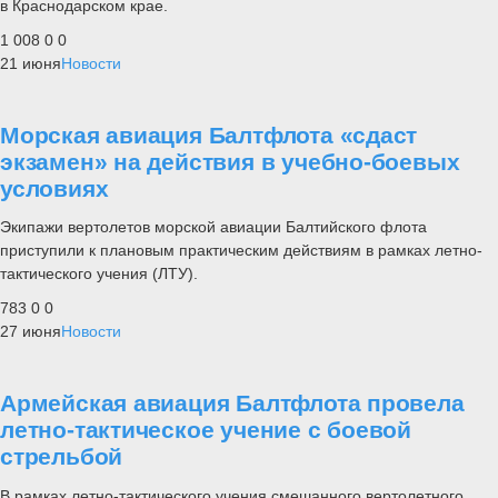
в Краснодарском крае.
1 008
0
0
21 июня
Новости
Морская авиация Балтфлота «сдаст
экзамен» на действия в учебно-боевых
условиях
Экипажи вертолетов морской авиации Балтийского флота
приступили к плановым практическим действиям в рамках летно-
тактического учения (ЛТУ).
783
0
0
27 июня
Новости
Армейская авиация Балтфлота провела
летно-тактическое учение с боевой
стрельбой
В рамках летно-тактического учения смешанного вертолетного