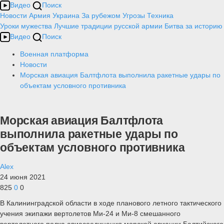
Видео
Поиск
Новости
Армия
Украина
За рубежом
Угрозы
Техника
Уроки мужества
Лучшие традиции русской армии
Битва за историю
Видео
Поиск
Военная платформа
Новости
Морская авиация Балтфлота выполнила ракетные удары по
объектам условного противника
Морская авиация Балтфлота
выполнила ракетные удары по
объектам условного противника
Alex
24 июня 2021
825
0
0
В Калининградской области в ходе планового летного тактического
учения экипажи вертолетов Ми-24 и Ми-8 смешанного
вертолетного полка авиасоединения морской авиации Балтийского