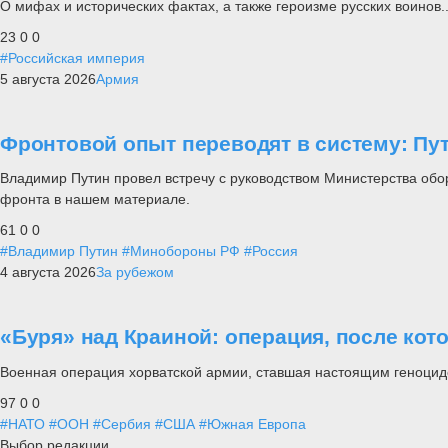
О мифах и исторических фактах, а также героизме русских воинов..
23
0
0
#Российская империя
5 августа 2026
Армия
Фронтовой опыт переводят в систему: П
Владимир Путин провел встречу с руководством Министерства обо
фронта в нашем материале.
61
0
0
#Владимир Путин
#Минобороны РФ
#Россия
4 августа 2026
За рубежом
«Буря» над Краиной: операция, после кот
Военная операция хорватской армии, ставшая настоящим геноцид
97
0
0
#НАТО
#ООН
#Сербия
#США
#Южная Европа
Выбор редакции