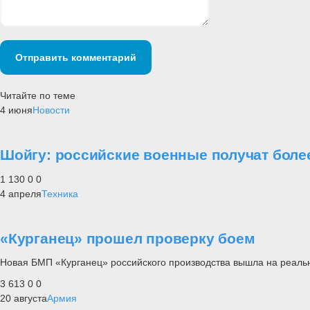
Отправить комментарий
Читайте по теме
4 июня
Новости
Шойгу: российские военные получат более
1 130
0
0
4 апреля
Техника
«Курганец» прошел проверку боем
Новая БМП «Курганец» российского производства вышла на реальн
3 613
0
0
20 августа
Армия