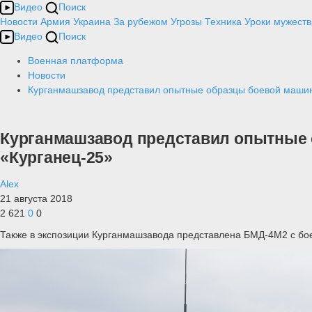
Видео
Поиск
Новости
Армия
Украина
За рубежом
Угрозы
Техника
Уроки мужеств
Видео
Поиск
Военная платформа
Новости
Курганмашзавод представил опытные образцы боевой маши
Курганмашзавод представил опытные
«Курганец-25»
Alex
21 августа 2018
2 621
0
0
Также в экспозиции Курганмашзавода представлена БМД-4М2 с б