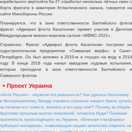
корабельного вертолёта Ка-27 отработал несколько лётных смен с
борта фрегата в акватории Атлантического океана, говорится на
сайте Минобороны России.
Планируется, что в зоне ответственности Балтийского флота
фрегат «Адмирал флота Касатонов» примет участие в Десятом
Международном военно-морском салоне «МВМС-2021».
Справочно: Фрегат «Адмирал флота Касатонов» построен на
судостроительном предприятии «Северная верфь» в Санкт-
Петербурге. Он был заложен в 2010-м и спущен на воду в 2014
году. В конце 2018 года начал заводские ходовые испытания,
которые проходили в зоне ответственности Балтийского и
Северного флотов.
Проект Украина
«Анти Россия» - неужели это реальность? Как удалось бесполому
и беспринципному Западу отравить сознание нашего брата, купить
за печенки его совесть, вложить в его руку нож?! Посему за общим
братским прошлым многих поколений, появился Иуда? Понимая
трагичность происходящего на Украине, «Военная платформа»
публикует материалы, позволяющие нашим читателям ответить на
поставленные выше вопросы, разобраться в истинных причинах