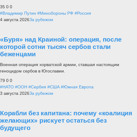
35
0
0
#Владимир Путин
#Минобороны РФ
#Россия
4 августа 2026
За рубежом
«Буря» над Краиной: операция, после
которой сотни тысяч сербов стали
беженцами
Военная операция хорватской армии, ставшая настоящим
геноцидом сербов в Югославии.
79
0
0
#НАТО
#ООН
#Сербия
#США
#Южная Европа
3 августа 2026
За рубежом
Корабли без капитана: почему «коалиция
желающих» рискует остаться без
будущего