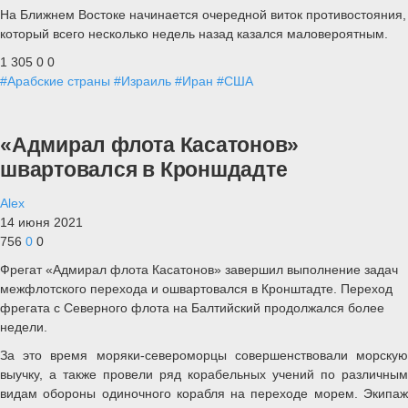
На Ближнем Востоке начинается очередной виток противостояния,
который всего несколько недель назад казался маловероятным.
1 305
0
0
#Арабские страны
#Израиль
#Иран
#США
«Адмирал флота Касатонов»
швартовался в Кроншдадте
Alex
14 июня 2021
756
0
0
Фрегат «Адмирал флота Касатонов» завершил выполнение задач
межфлотского перехода и ошвартовался в Кронштадте. Переход
фрегата с Северного флота на Балтийский продолжался более
недели.
За это время моряки-североморцы совершенствовали морскую
выучку, а также провели ряд корабельных учений по различным
видам обороны одиночного корабля на переходе морем. Экипаж