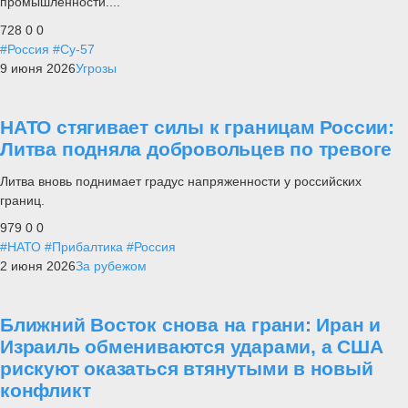
промышленности....
728
0
0
#Россия
#Су-57
9 июня 2026
Угрозы
НАТО стягивает силы к границам России:
Литва подняла добровольцев по тревоге
Литва вновь поднимает градус напряженности у российских
границ.
979
0
0
#НАТО
#Прибалтика
#Россия
2 июня 2026
За рубежом
Ближний Восток снова на грани: Иран и
Израиль обмениваются ударами, а США
рискуют оказаться втянутыми в новый
конфликт