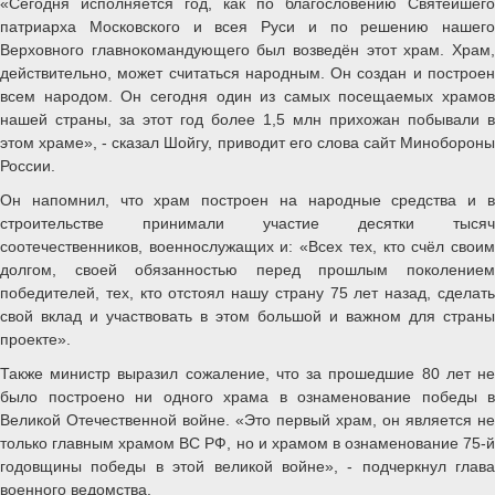
«Сегодня исполняется год, как по благословению Святейшего
патриарха Московского и всея Руси и по решению нашего
Верховного главнокомандующего был возведён этот храм. Храм,
действительно, может считаться народным. Он создан и построен
всем народом. Он сегодня один из самых посещаемых храмов
нашей страны, за этот год более 1,5 млн прихожан побывали в
этом храме», - сказал Шойгу, приводит его слова сайт Минобороны
России.
Он напомнил, что храм построен на народные средства и в
строительстве принимали участие десятки тысяч
соотечественников, военнослужащих и: «Всех тех, кто счёл своим
долгом, своей обязанностью перед прошлым поколением
победителей, тех, кто отстоял нашу страну 75 лет назад, сделать
свой вклад и участвовать в этом большой и важном для страны
проекте».
Также министр выразил сожаление, что за прошедшие 80 лет не
было построено ни одного храма в ознаменование победы в
Великой Отечественной войне. «Это первый храм, он является не
только главным храмом ВС РФ, но и храмом в ознаменование 75-й
годовщины победы в этой великой войне», - подчеркнул глава
военного ведомства.