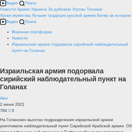
Видео
Поиск
Новости
Армия
Украина
За рубежом
Угрозы
Техника
Уроки мужества
Лучшие традиции русской армии
Битва за историю
Видео
Поиск
Военная платформа
Новости
Израильская армия подорвала сирийский наблюдательный
пункт на Голанах
Израильская армия подорвала
сирийский наблюдательный пункт на
Голанах
Alex
2 июня 2021
784
0
0
На Голанских высотах подразделения израильской армии
уничтожили наблюдательный пункт Сирийской Арабской армии. Об
этом в официальной странице в Twitter сообщил представитель