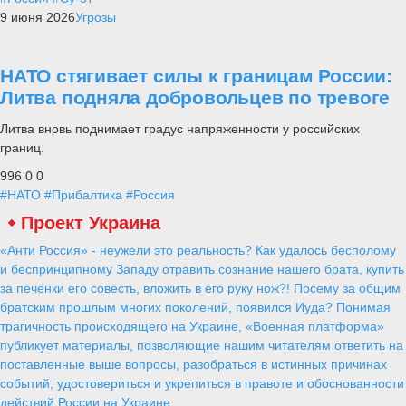
9 июня 2026
Угрозы
НАТО стягивает силы к границам России:
Литва подняла добровольцев по тревоге
Литва вновь поднимает градус напряженности у российских
границ.
996
0
0
#НАТО
#Прибалтика
#Россия
Проект Украина
«Анти Россия» - неужели это реальность? Как удалось бесполому
и беспринципному Западу отравить сознание нашего брата, купить
за печенки его совесть, вложить в его руку нож?! Посему за общим
братским прошлым многих поколений, появился Иуда? Понимая
трагичность происходящего на Украине, «Военная платформа»
публикует материалы, позволяющие нашим читателям ответить на
поставленные выше вопросы, разобраться в истинных причинах
событий, удостовериться и укрепиться в правоте и обоснованности
действий России на Украине.