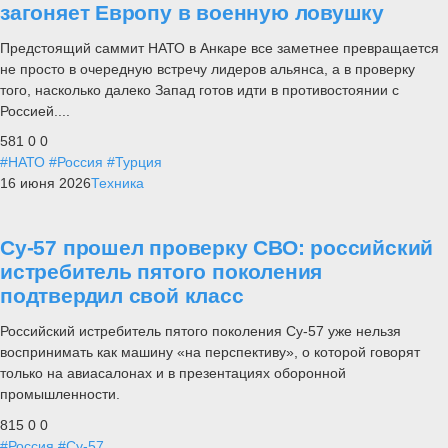
загоняет Европу в военную ловушку
Предстоящий саммит НАТО в Анкаре все заметнее превращается
не просто в очередную встречу лидеров альянса, а в проверку
того, насколько далеко Запад готов идти в противостоянии с
Россией....
581
0
0
#НАТО
#Россия
#Турция
16 июня 2026
Техника
Су-57 прошел проверку СВО: российский
истребитель пятого поколения
подтвердил свой класс
Российский истребитель пятого поколения Су-57 уже нельзя
воспринимать как машину «на перспективу», о которой говорят
только на авиасалонах и в презентациях оборонной
промышленности.
815
0
0
#Россия
#Су-57