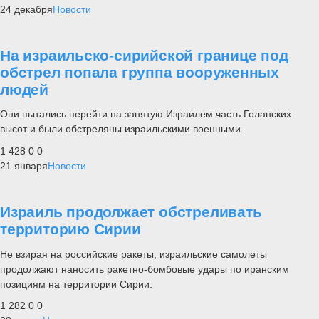
24 декабря
Новости
На израильско-сирийской границе под
обстрел попала группа вооруженных
людей
Они пытались перейти на занятую Израилем часть Голанских
высот и были обстреляны израильскими военными.
1 428
0
0
21 января
Новости
Израиль продолжает обстреливать
территорию Сирии
Не взирая на российские ракеты, израильские самолеты
продолжают наносить ракетно-бомбовые удары по иранским
позициям на территории Сирии.
1 282
0
0