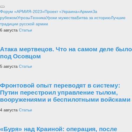
Форум «АРМИЯ-2023»
Проект «Украина»
Армия
За
рубежом
Угрозы
Техника
Уроки мужества
Битва за историю
Лучшие
традиции русской армии
6 августа
Статьи
Атака мертвецов. Что на самом деле было
под Осовцом
5 августа
Статьи
Фронтовой опыт переводят в систему:
Путин перестроил управление тылом,
вооружениями и беспилотными войсками
4 августа
Статьи
«Буря» над Краиной: операция, после