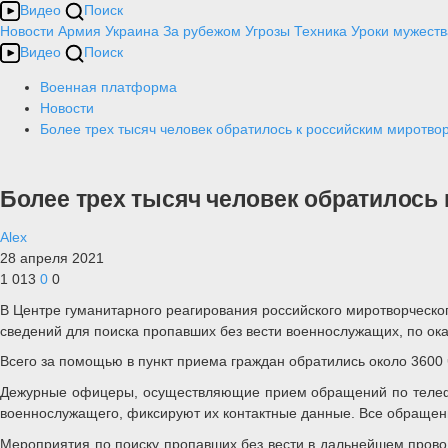
Видео
Поиск
Новости
Армия
Украина
За рубежом
Угрозы
Техника
Уроки мужеств
Видео
Поиск
Военная платформа
Новости
Более трех тысяч человек обратилось к российским миротво
Более трех тысяч человек обратилось 
Alex
28 апреля 2021
1 013
0
0
В Центре гуманитарного реагирования российского миротворческог
сведений для поиска пропавших без вести военнослужащих, по ок
Всего за помощью в пункт приема граждан обратились около 3600 
Дежурные офицеры, осуществляющие прием обращений по телефон
военнослужащего, фиксируют их контактные данные. Все обращени
Мероприятия по поиску пропавших без вести в дальнейшем прово