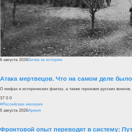
6 августа 2026
Битва за историю
Атака мертвецов. Что на самом деле был
О мифах и исторических фактах, а также героизме русских воинов..
37
0
0
#Российская империя
5 августа 2026
Армия
Фронтовой опыт переводят в систему: П