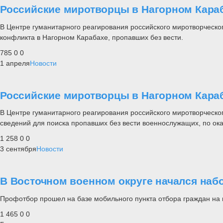
Российские миротворцы в Нагорном Кара
В Центре гуманитарного реагирования российского миротворческог
конфликта в Нагорном Карабахе, пропавших без вести.
785
0
0
1 апреля
Новости
Российские миротворцы в Нагорном Кара
В Центре гуманитарного реагирования российского миротворческог
сведений для поиска пропавших без вести военнослужащих, по ок
1 258
0
0
3 сентября
Новости
В Восточном военном округе начался наб
Профотбор прошел на базе мобильного пункта отбора граждан на 
1 465
0
0