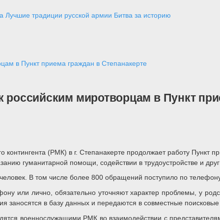
а
Лучшие традиции русской армии
Битва за историю
рцам в Пункт приема граждан в Степанакерте
к российским миротворцам в Пункт при
о контингента (РМК) в г. Степанакерте продолжает работу Пункт п
азанию гуманитарной помощи, содействии в трудоустройстве и др
человек. В том числе более 800 обращений поступило по телефону
у или лично, обязательно уточняют характер проблемы, у родс
я заносятся в базу данных и передаются в совместные поисковые
дятся военнослужащими РМК во взаимодействии с представителям