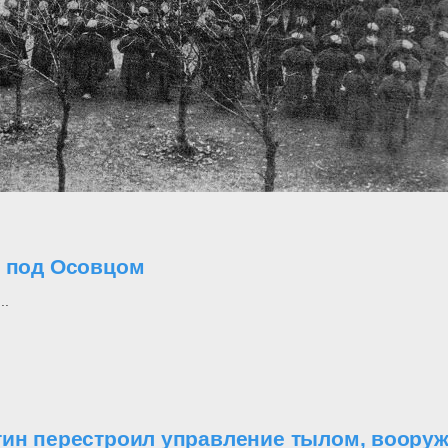
о под Осовцом
..
утин перестроил управление тылом, воор