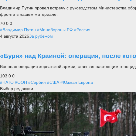
Владимир Путин провел встречу с руководством Министерства обо
фронта в нашем материале.
70
0
0
#Владимир Путин
#Минобороны РФ
#Россия
4 августа 2026
За рубежом
«Буря» над Краиной: операция, после кот
Военная операция хорватской армии, ставшая настоящим геноцид
103
0
0
#НАТО
#ООН
#Сербия
#США
#Южная Европа
Выбор редакции