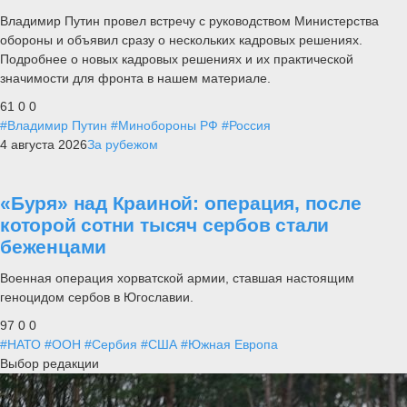
Владимир Путин провел встречу с руководством Министерства
обороны и объявил сразу о нескольких кадровых решениях.
Подробнее о новых кадровых решениях и их практической
значимости для фронта в нашем материале.
61
0
0
#Владимир Путин
#Минобороны РФ
#Россия
4 августа 2026
За рубежом
«Буря» над Краиной: операция, после
которой сотни тысяч сербов стали
беженцами
Военная операция хорватской армии, ставшая настоящим
геноцидом сербов в Югославии.
97
0
0
#НАТО
#ООН
#Сербия
#США
#Южная Европа
Выбор редакции