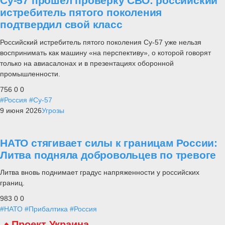
Су-57 прошел проверку СВО: российский
истребитель пятого поколения
подтвердил свой класс
Российский истребитель пятого поколения Су-57 уже нельзя
воспринимать как машину «на перспективу», о которой говорят
только на авиасалонах и в презентациях оборонной
промышленности.
756
0
0
#Россия
#Су-57
9 июня 2026
Угрозы
НАТО стягивает силы к границам России:
Литва подняла добровольцев по тревоге
Литва вновь поднимает градус напряженности у российских
границ.
983
0
0
#НАТО
#Прибалтика
#Россия
Проект Украина