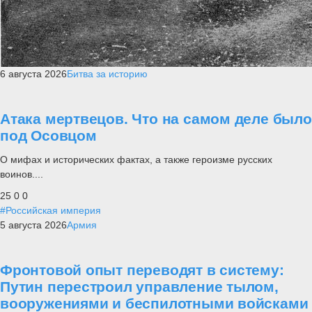
6 августа 2026
Битва за историю
Атака мертвецов. Что на самом деле было
под Осовцом
О мифах и исторических фактах, а также героизме русских
воинов....
25
0
0
#Российская империя
5 августа 2026
Армия
Фронтовой опыт переводят в систему:
Путин перестроил управление тылом,
вооружениями и беспилотными войсками