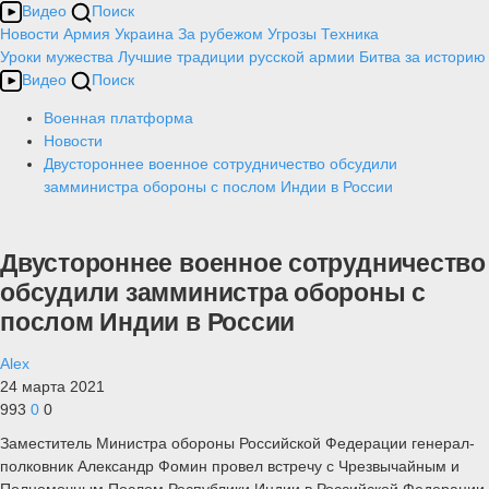
Видео
Поиск
Новости
Армия
Украина
За рубежом
Угрозы
Техника
Уроки мужества
Лучшие традиции русской армии
Битва за историю
Видео
Поиск
Военная платформа
Новости
Двустороннее военное сотрудничество обсудили
замминистра обороны с послом Индии в России
Двустороннее военное сотрудничество
обсудили замминистра обороны с
послом Индии в России
Alex
24 марта 2021
993
0
0
Заместитель Министра обороны Российской Федерации генерал-
полковник Александр Фомин провел встречу с Чрезвычайным и
Полномочным Послом Республики Индии в Российской Федерации