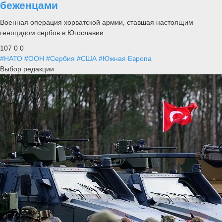
беженцами
Военная операция хорватской армии, ставшая настоящим
геноцидом сербов в Югославии.
107
0
0
#НАТО
#ООН
#Сербия
#США
#Южная Европа
Выбор редакции