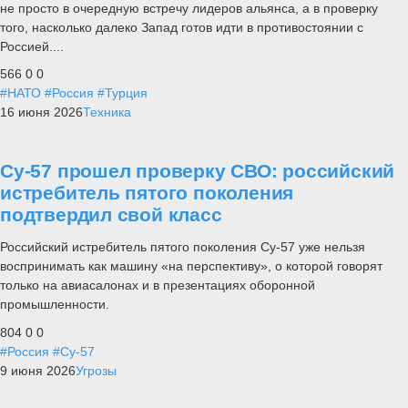
не просто в очередную встречу лидеров альянса, а в проверку
того, насколько далеко Запад готов идти в противостоянии с
Россией....
566
0
0
#НАТО
#Россия
#Турция
16 июня 2026
Техника
Су-57 прошел проверку СВО: российский
истребитель пятого поколения
подтвердил свой класс
Российский истребитель пятого поколения Су-57 уже нельзя
воспринимать как машину «на перспективу», о которой говорят
только на авиасалонах и в презентациях оборонной
промышленности.
804
0
0
#Россия
#Су-57
9 июня 2026
Угрозы