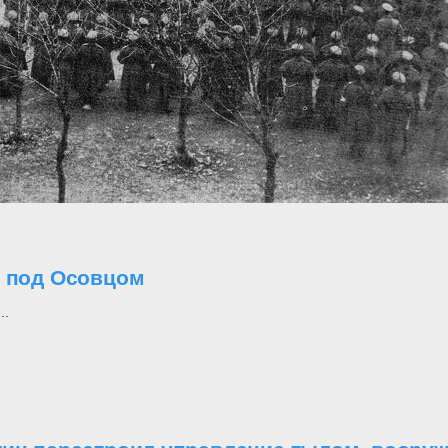
о под Осовцом
..