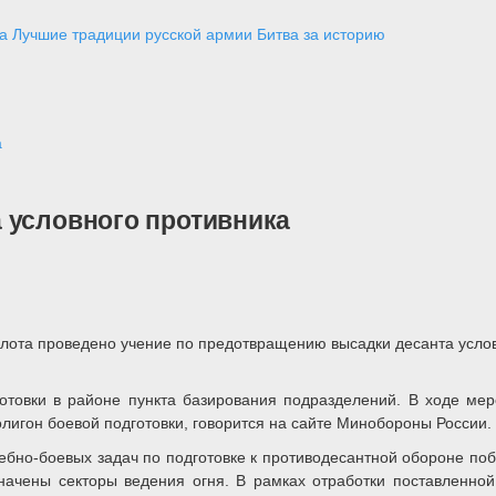
а
Лучшие традиции русской армии
Битва за историю
а
 условного противника
ота проведено учение по предотвращению высадки десанта условн
товки в районе пункта базирования подразделений. В ходе мер
игон боевой подготовки, говорится на сайте Минобороны России.
ебно-боевых задач по подготовке к противодесантной обороне п
ены секторы ведения огня. В рамках отработки поставленной з