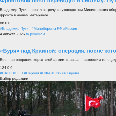
Фронтовой опыт переводят в систему: П
Владимир Путин провел встречу с руководством Министерства обо
фронта в нашем материале.
88
0
0
#Владимир Путин
#Минобороны РФ
#Россия
4 августа 2026
За рубежом
«Буря» над Краиной: операция, после кот
Военная операция хорватской армии, ставшая настоящим геноцид
124
0
0
#НАТО
#ООН
#Сербия
#США
#Южная Европа
Выбор редакции