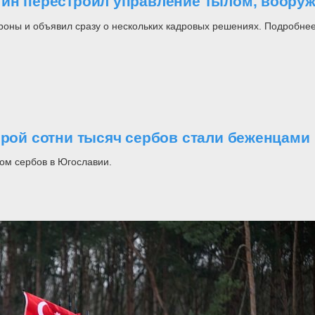
утин перестроил управление тылом, воор
роны и объявил сразу о нескольких кадровых решениях. Подробнее
орой сотни тысяч сербов стали беженцами
ом сербов в Югославии.