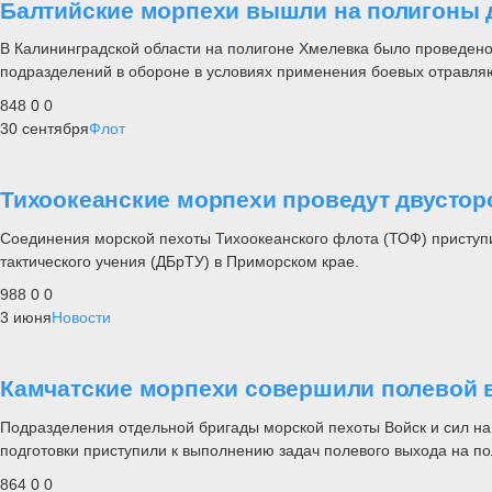
Балтийские морпехи вышли на полигоны д
В Калининградской области на полигоне Хмелевка было проведен
подразделений в обороне в условиях применения боевых отравляю
848
0
0
30 сентября
Флот
Тихоокеанские морпехи проведут двустор
Соединения морской пехоты Тихоокеанского флота (ТОФ) приступи
тактического учения (ДБрТУ) в Приморском крае.
988
0
0
3 июня
Новости
Камчатские морпехи совершили полевой 
Подразделения отдельной бригады морской пехоты Войск и сил на 
подготовки приступили к выполнению задач полевого выхода на п
864
0
0