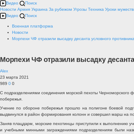
Видео
Поиск
Новости
Армия
Украина
За рубежом
Угрозы
Техника
Уроки мужеств
Видео
Поиск
Военная платформа
Новости
Морпехи ЧФ отразили высадку десанта условного противник
Морпехи ЧФ отразили высадку десанта
Alex
23 марта 2021
989
0
0
С подразделениями соединения морской пехоты Черноморского фл
побережья.
Учение по обороне побережья прошло на полигоне боевой подго
выдвинулся в район формирования колонн и совершил марш на пол
Заняв плацдарм, морские пехотинцы приступили к выполнению уч
и учебными минными заграждениями подразделениям были назнач