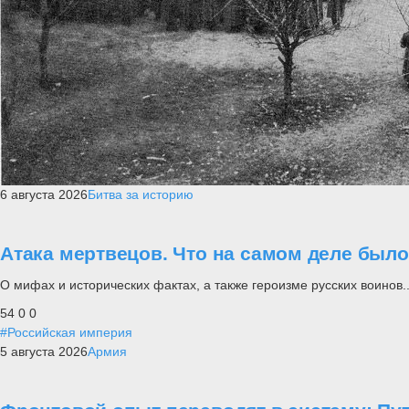
6 августа 2026
Битва за историю
Атака мертвецов. Что на самом деле был
О мифах и исторических фактах, а также героизме русских воинов..
54
0
0
#Российская империя
5 августа 2026
Армия