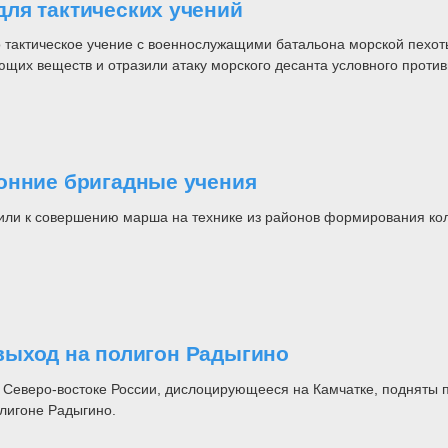
ля тактических учений
о тактическое учение с военнослужащими батальона морской пехо
щих веществ и отразили атаку морского десанта условного против
онние бригадные учения
ли к совершению марша на технике из районов формирования коло
выход на полигон Радыгино
Северо-востоке России, дислоцирующееся на Камчатке, подняты по
олигоне Радыгино.