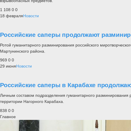
взрывоопасных предметов.
1 108
0
0
18 февраля
Новости
Российские саперы продолжают разминир
Ротой гуманитарного разминирования российского миротворческог
Мартунинского района.
969
0
0
29 июня
Новости
Российские саперы в Карабахе продолжа
Личным составом подразделения гуманитарного разминирования р
территории Нагорного Карабаха.
838
0
0
Главное