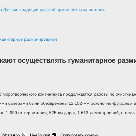
а
Лучшие традиции русской армии
Битва за историю
уманитарное разминирование
жают осуществлять гуманитарное разм
 миротворческого контингента продолжаются работы по очистке м
скими саперами были обезврежены 12 152-мм осколочно-фугасных а
но 1 690 га территории, 525 км дорог, 1 613 домостроений, в том
WhatsApp
LiveJournal
Скопировать ссылку