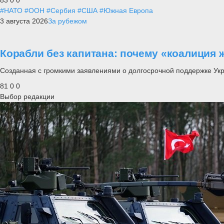
#НАТО
#ООН
#Сербия
#США
#Южная Европа
3 августа 2026
За рубежом
Корабли без капитана: почему «коалиция 
Созданная с громкими заявлениями о долгосрочной поддержке Ук
81
0
0
Выбор редакции