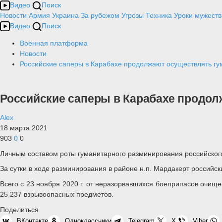
Видео
Поиск
Новости
Армия
Украина
За рубежом
Угрозы
Техника
Уроки мужеств
Видео
Поиск
Военная платформа
Новости
Российские саперы в Карабахе продолжают осуществлять г
Российские саперы в Карабахе продол
Alex
18 марта 2021
903
0
0
Личным составом роты гуманитарного разминирования российского
За сутки в ходе разминирования в районе н.п. Мардакерт россий
Всего с 23 ноября 2020 г. от неразорвавшихся боеприпасов очище
25 237 взрывоопасных предметов.
Поделиться
ВКонтакте
Одноклассники
Telegram
X
Viber