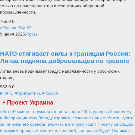
только на авиасалонах и в презентациях оборонной
промышленности.
755
0
0
#Россия
#Су-57
9 июня 2026
Угрозы
НАТО стягивает силы к границам России:
Литва подняла добровольцев по тревоге
Литва вновь поднимает градус напряженности у российских
границ.
982
0
0
#НАТО
#Прибалтика
#Россия
Проект Украина
«Анти Россия» - неужели это реальность? Как удалось бесполому
и беспринципному Западу отравить сознание нашего брата, купить
за печенки его совесть, вложить в его руку нож?! Посему за общим
братским прошлым многих поколений, появился Иуда? Понимая