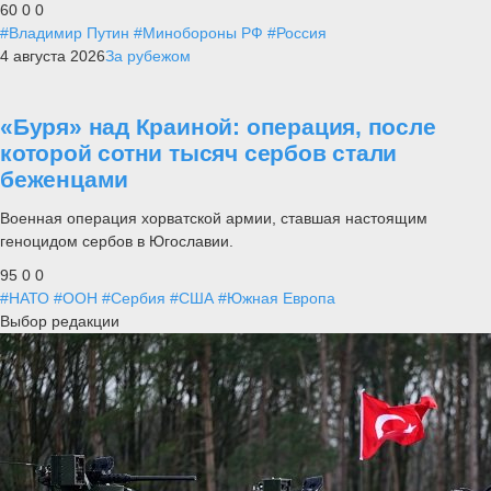
60
0
0
#Владимир Путин
#Минобороны РФ
#Россия
4 августа 2026
За рубежом
«Буря» над Краиной: операция, после
которой сотни тысяч сербов стали
беженцами
Военная операция хорватской армии, ставшая настоящим
геноцидом сербов в Югославии.
95
0
0
#НАТО
#ООН
#Сербия
#США
#Южная Европа
Выбор редакции