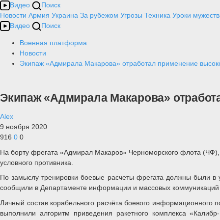
Видео
Поиск
Новости
Армия
Украина
За рубежом
Угрозы
Техника
Уроки мужеств
Видео
Поиск
Военная платформа
Новости
Экипаж «Адмирала Макарова» отработал применение высок
Экипаж «Адмирала Макарова» отработ
Alex
9 ноября 2020
916
0
0
На борту фрегата «Адмирал Макаров» Черноморского флота (ЧФ),
условного противника.
По замыслу тренировки боевые расчеты фрегата должны были в у
сообщили в Департаменте информации и массовых коммуникаций
Личный состав корабельного расчёта боевого информационного по
выполнили алгоритм приведения ракетного комплекса «Калибр-