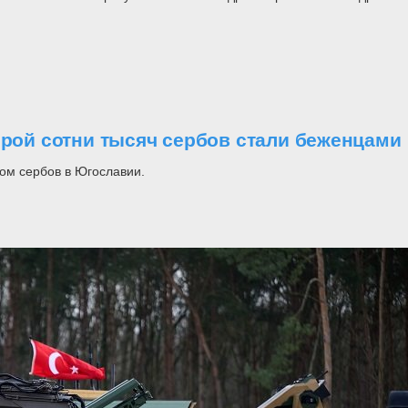
орой сотни тысяч сербов стали беженцами
ом сербов в Югославии.