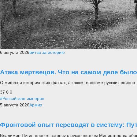
6 августа 2026
Битва за историю
Атака мертвецов. Что на самом деле был
О мифах и исторических фактах, а также героизме русских воинов..
37
0
0
#Российская империя
5 августа 2026
Армия
Фронтовой опыт переводят в систему: П
Владимир Путин провел встречу с руководством Министерства обо