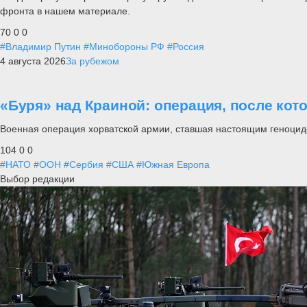
фронта в нашем материале.
70
0
0
#Владимир Путин
#Минобороны РФ
#Россия
4 августа 2026
За рубежом
«Буря» над Краиной: операция, после кот
Военная операция хорватской армии, ставшая настоящим геноцид
104
0
0
#НАТО
#ООН
#Сербия
#США
#Южная Европа
Выбор редакции