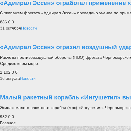
«Адмирал Эссен» отработал применение «
С экипажем фрегата «Адмирал Эссен» проведено учение по приме
886
0
0
31 октября
Новости
«Адмирал Эссен» отразил воздушный уда
Расчеты противовоздушной обороны (ПВО) фрегата Черноморского
Средиземном море.
1 102
0
0
16 августа
Новости
Малый ракетный корабль «Ингушетия» вы
Экипаж малого ракетного корабля (мрк) «Ингушетия» Черноморско
932
0
0
Главное