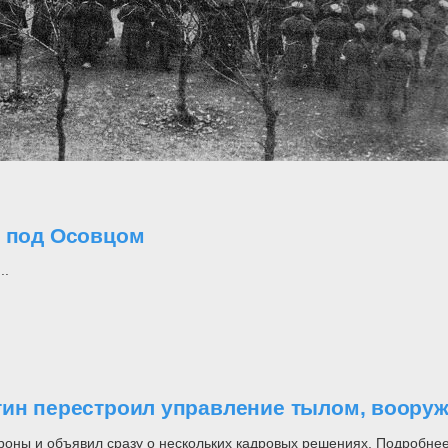
о под Осовцом
..
утин перестроил управление тылом, воор
роны и объявил сразу о нескольких кадровых решениях. Подробнее