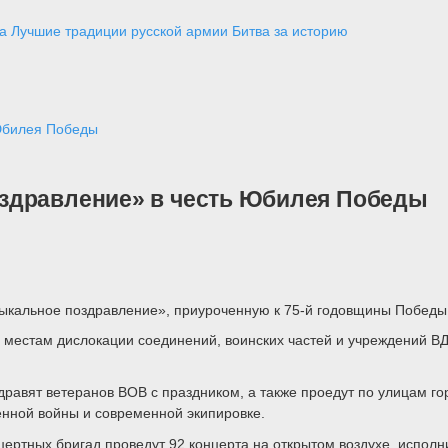
а
Лучшие традиции русской армии
Битва за историю
Юбилея Победы
здравление» в честь Юбилея Победы
кальное поздравление», приуроченную к 75-й годовщины Победы 
о местам дислокации соединений, воинских частей и учреждений ВД
равят ветеранов ВОВ с праздником, а также проедут по улицам г
енной войны и современной экипировке.
цертных бригад проведут 92 концерта на открытом воздухе, исполн