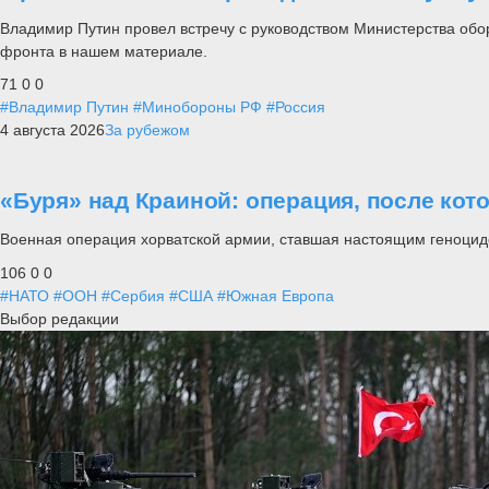
Владимир Путин провел встречу с руководством Министерства обо
фронта в нашем материале.
71
0
0
#Владимир Путин
#Минобороны РФ
#Россия
4 августа 2026
За рубежом
«Буря» над Краиной: операция, после кот
Военная операция хорватской армии, ставшая настоящим геноцид
106
0
0
#НАТО
#ООН
#Сербия
#США
#Южная Европа
Выбор редакции