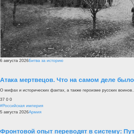
6 августа 2026
Битва за историю
Атака мертвецов. Что на самом деле был
О мифах и исторических фактах, а также героизме русских воинов..
37
0
0
#Российская империя
5 августа 2026
Армия
Фронтовой опыт переводят в систему: П