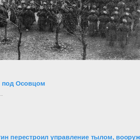
о под Осовцом
..
утин перестроил управление тылом, воор