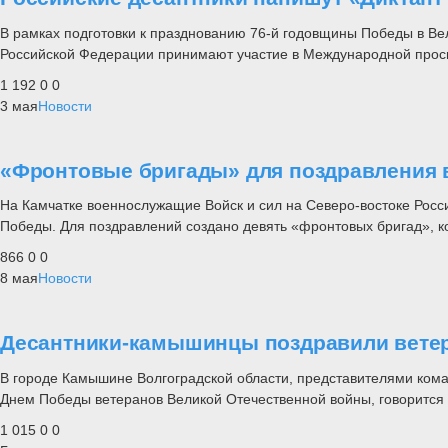
В рамках подготовки к празднованию 76-й годовщины Победы в Ве
Российской Федерации принимают участие в Международной просв
1 192
0
0
3 мая
Новости
«Фронтовые бригады» для поздравления в
На Камчатке военнослужащие Войск и сил на Северо-востоке Росс
Победы. Для поздравлений создано девять «фронтовых бригад», ко
866
0
0
8 мая
Новости
Десантники-камышинцы поздравили вете
В городе Камышине Волгоградской области, представителями кома
Днем Победы ветеранов Великой Отечественной войны, говорится
1 015
0
0