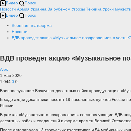
Видео
Поиск
Новости
Армия
Украина
За рубежом
Угрозы
Техника
Уроки мужеств
Видео
Поиск
Военная платформа
Новости
ВДВ проведет акцию «Музыкальное поздравление» в честь 
ВДВ проведет акцию «Музыкальное по
Alex
1 мая 2020
1 044
0
0
Военнослужащие Воздушно-десантных войск проведут акцию «Музы
В ходе акции десантники посетят 19 населенных пунктов России п
России.
В рамках «Музыкального поздравления» военнослужащие ВДВ позд
десантных войск и соединений в форме времен Великой Отечеств
После автопарадов 13 творческих коллективов и 54 мобильных кон