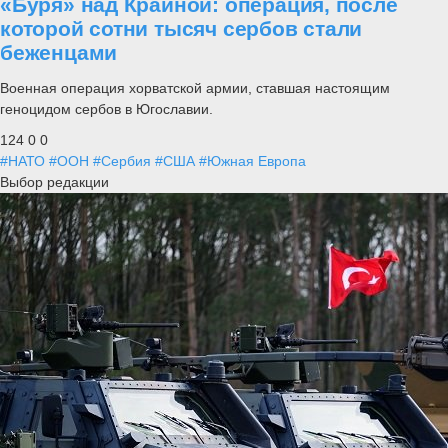
«Буря» над Краиной: операция, после
которой сотни тысяч сербов стали
беженцами
Военная операция хорватской армии, ставшая настоящим
геноцидом сербов в Югославии.
124
0
0
#НАТО
#ООН
#Сербия
#США
#Южная Европа
Выбор редакции