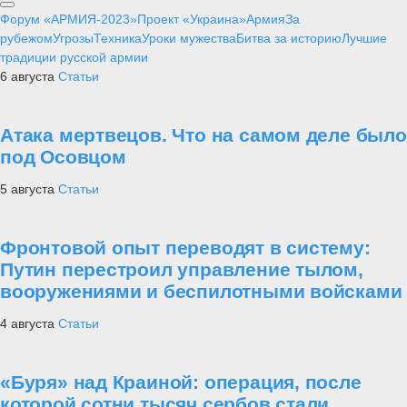
Форум «АРМИЯ-2023»
Проект «Украина»
Армия
За
рубежом
Угрозы
Техника
Уроки мужества
Битва за историю
Лучшие
традиции русской армии
6 августа
Статьи
Атака мертвецов. Что на самом деле было
под Осовцом
5 августа
Статьи
Фронтовой опыт переводят в систему:
Путин перестроил управление тылом,
вооружениями и беспилотными войсками
4 августа
Статьи
«Буря» над Краиной: операция, после
которой сотни тысяч сербов стали