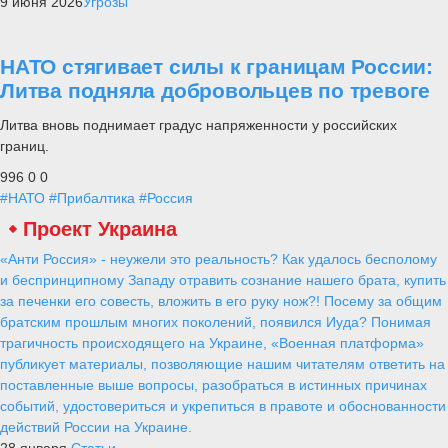
9 июня 2026
Угрозы
НАТО стягивает силы к границам России:
Литва подняла добровольцев по тревоге
Литва вновь поднимает градус напряженности у российских
границ.
996
0
0
#НАТО
#Прибалтика
#Россия
Проект Украина
«Анти Россия» - неужели это реальность? Как удалось бесполому
и беспринципному Западу отравить сознание нашего брата, купить
за печенки его совесть, вложить в его руку нож?! Посему за общим
братским прошлым многих поколений, появился Иуда? Понимая
трагичность происходящего на Украине, «Военная платформа»
публикует материалы, позволяющие нашим читателям ответить на
поставленные выше вопросы, разобраться в истинных причинах
событий, удостовериться и укрепиться в правоте и обоснованности
действий России на Украине.
28 января
Статьи