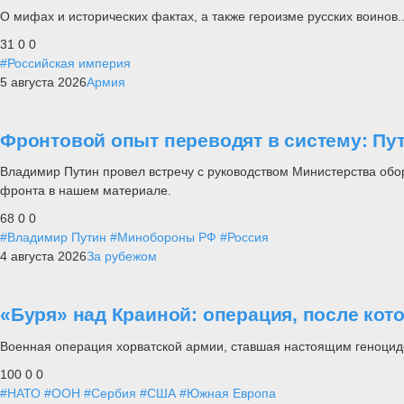
О мифах и исторических фактах, а также героизме русских воинов..
31
0
0
#Российская империя
5 августа 2026
Армия
Фронтовой опыт переводят в систему: П
Владимир Путин провел встречу с руководством Министерства обо
фронта в нашем материале.
68
0
0
#Владимир Путин
#Минобороны РФ
#Россия
4 августа 2026
За рубежом
«Буря» над Краиной: операция, после кот
Военная операция хорватской армии, ставшая настоящим геноцид
100
0
0
#НАТО
#ООН
#Сербия
#США
#Южная Европа