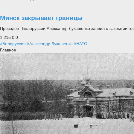
Минск закрывает границы
Президент Белоруссии Александр Лукашенко заявил о закрытии го
1 215
0
0
#Белоруссия
#Александр Лукашенко
#НАТО
Главное