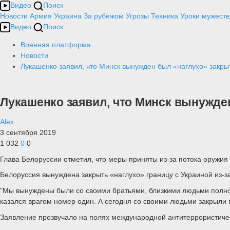
Видео
Поиск
Новости
Армия
Украина
За рубежом
Угрозы
Техника
Уроки мужеств
Видео
Поиск
Военная платформа
Новости
Лукашенко заявил, что Минск вынужден был «наглухо» закры
Лукашенко заявил, что Минск вынужден
Alex
3 сентября 2019
1 032
0
0
Глава Белоруссии отметил, что меры приняты из-за потока оружия
Белоруссия вынуждена закрыть «наглухо» границу с Украиной из-з
"Мы вынуждены были со своими братьями, близкими людьми полнос
казался врагом номер один. А сегодня со своими людьми закрыли г
Заявление прозвучало на полях международной антитеррористиче