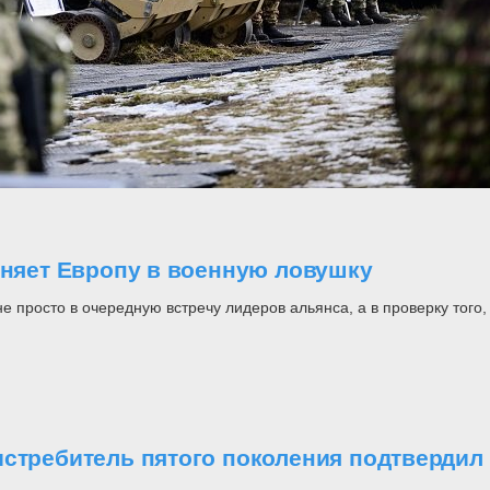
оняет Европу в военную ловушку
росто в очередную встречу лидеров альянса, а в проверку того, н
стребитель пятого поколения подтвердил 