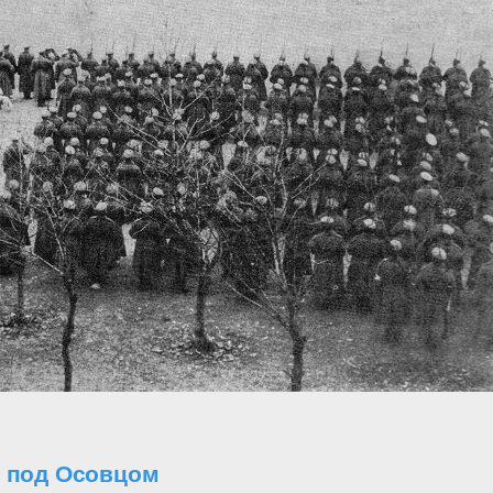
о под Осовцом