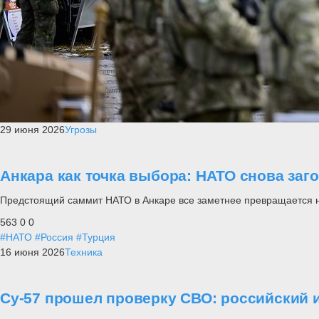
29 июня 2026
Угрозы
Анкара как точка выбора: НАТО снова заг
Предстоящий саммит НАТО в Анкаре все заметнее превращается не п
563
0
0
#НАТО
#Россия
#Турция
16 июня 2026
Техника
Су-57 прошел проверку СВО: российский и