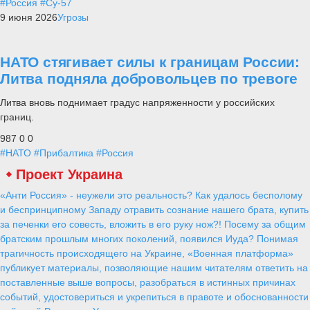
#Россия
#Су-57
9 июня 2026
Угрозы
НАТО стягивает силы к границам России:
Литва подняла добровольцев по тревоге
Литва вновь поднимает градус напряженности у российских
границ.
987
0
0
#НАТО
#Прибалтика
#Россия
Проект Украина
«Анти Россия» - неужели это реальность? Как удалось бесполому
и беспринципному Западу отравить сознание нашего брата, купить
за печенки его совесть, вложить в его руку нож?! Посему за общим
братским прошлым многих поколений, появился Иуда? Понимая
трагичность происходящего на Украине, «Военная платформа»
публикует материалы, позволяющие нашим читателям ответить на
поставленные выше вопросы, разобраться в истинных причинах
событий, удостовериться и укрепиться в правоте и обоснованности