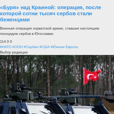
«Буря» над Краиной: операция, после
которой сотни тысяч сербов стали
беженцами
Военная операция хорватской армии, ставшая настоящим
геноцидом сербов в Югославии.
114
0
0
#НАТО
#ООН
#Сербия
#США
#Южная Европа
Выбор редакции