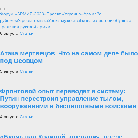
Форум «АРМИЯ-2023»
Проект «Украина»
Армия
За
рубежом
Угрозы
Техника
Уроки мужества
Битва за историю
Лучшие
традиции русской армии
6 августа
Статьи
Атака мертвецов. Что на самом деле было
под Осовцом
5 августа
Статьи
Фронтовой опыт переводят в систему:
Путин перестроил управление тылом,
вооружениями и беспилотными войсками
4 августа
Статьи
«Буря» над Краиной: операция, после