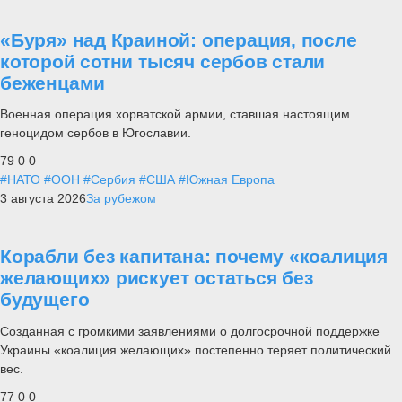
«Буря» над Краиной: операция, после
которой сотни тысяч сербов стали
беженцами
Военная операция хорватской армии, ставшая настоящим
геноцидом сербов в Югославии.
79
0
0
#НАТО
#ООН
#Сербия
#США
#Южная Европа
3 августа 2026
За рубежом
Корабли без капитана: почему «коалиция
желающих» рискует остаться без
будущего
Созданная с громкими заявлениями о долгосрочной поддержке
Украины «коалиция желающих» постепенно теряет политический
вес.
77
0
0