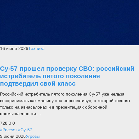
16 июня 2026
Техника
Су-57 прошел проверку СВО: российский
истребитель пятого поколения
подтвердил свой класс
Российский истребитель пятого поколения Су-57 уже нельзя
воспринимать как машину «на перспективу», о которой говорят
только на авиасалонах и в презентациях оборонной
промышленности....
728
0
0
#Россия
#Су-57
9 июня 2026
Угрозы