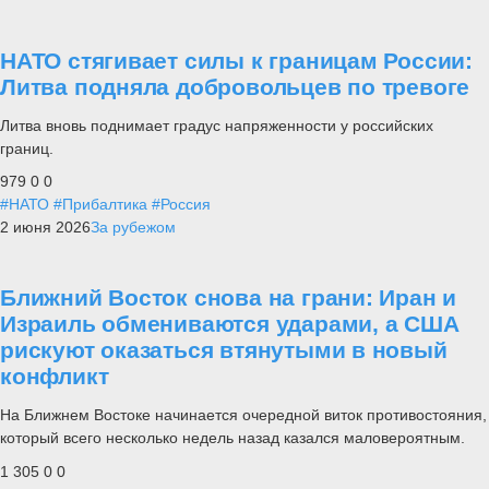
НАТО стягивает силы к границам России:
Литва подняла добровольцев по тревоге
Литва вновь поднимает градус напряженности у российских
границ.
979
0
0
#НАТО
#Прибалтика
#Россия
2 июня 2026
За рубежом
Ближний Восток снова на грани: Иран и
Израиль обмениваются ударами, а США
рискуют оказаться втянутыми в новый
конфликт
На Ближнем Востоке начинается очередной виток противостояния,
который всего несколько недель назад казался маловероятным.
1 305
0
0