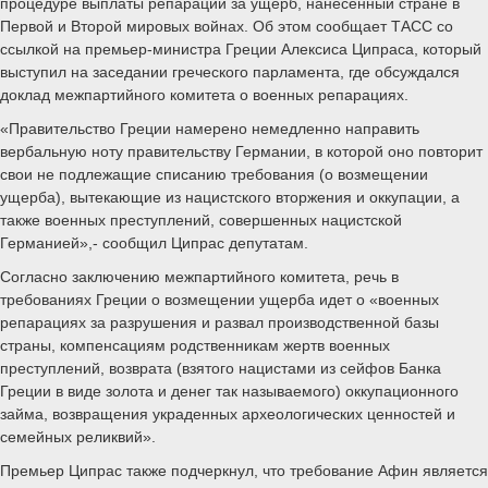
процедуре выплаты репараций за ущерб, нанесенный стране в
Первой и Второй мировых войнах. Об этом сообщает ТАСС со
ссылкой на премьер-министра Греции Алексиса Ципраса, который
выступил на заседании греческого парламента, где обсуждался
доклад межпартийного комитета о военных репарациях.
«Правительство Греции намерено немедленно направить
вербальную ноту правительству Германии, в которой оно повторит
свои не подлежащие списанию требования (о возмещении
ущерба), вытекающие из нацистского вторжения и оккупации, а
также военных преступлений, совершенных нацистской
Германией»,- сообщил Ципрас депутатам.
Согласно заключению межпартийного комитета, речь в
требованиях Греции о возмещении ущерба идет о «военных
репарациях за разрушения и развал производственной базы
страны, компенсациям родственникам жертв военных
преступлений, возврата (взятого нацистами из сейфов Банка
Греции в виде золота и денег так называемого) оккупационного
займа, возвращения украденных археологических ценностей и
семейных реликвий».
Премьер Ципрас также подчеркнул, что требование Афин является