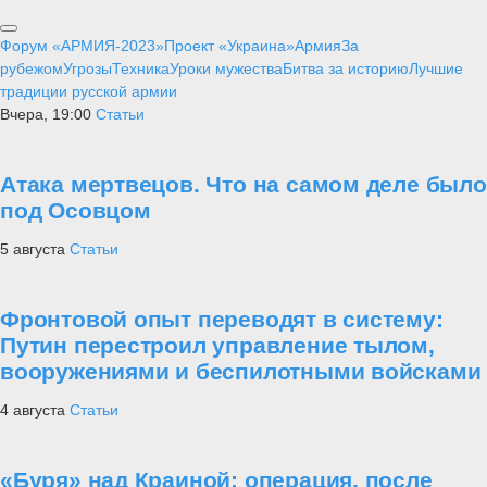
Форум «АРМИЯ-2023»
Проект «Украина»
Армия
За
рубежом
Угрозы
Техника
Уроки мужества
Битва за историю
Лучшие
традиции русской армии
Вчера, 19:00
Статьи
Атака мертвецов. Что на самом деле было
под Осовцом
5 августа
Статьи
Фронтовой опыт переводят в систему:
Путин перестроил управление тылом,
вооружениями и беспилотными войсками
4 августа
Статьи
«Буря» над Краиной: операция, после