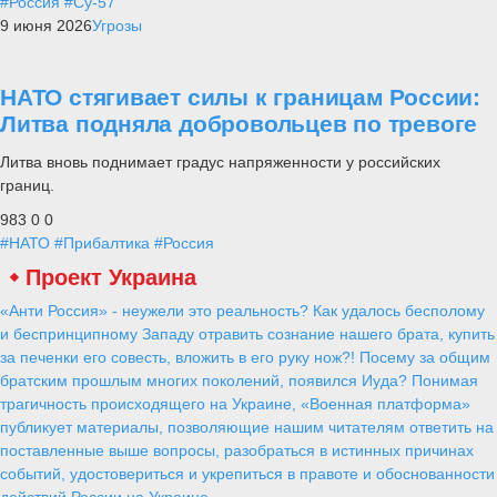
#Россия
#Су-57
9 июня 2026
Угрозы
НАТО стягивает силы к границам России:
Литва подняла добровольцев по тревоге
Литва вновь поднимает градус напряженности у российских
границ.
983
0
0
#НАТО
#Прибалтика
#Россия
Проект Украина
«Анти Россия» - неужели это реальность? Как удалось бесполому
и беспринципному Западу отравить сознание нашего брата, купить
за печенки его совесть, вложить в его руку нож?! Посему за общим
братским прошлым многих поколений, появился Иуда? Понимая
трагичность происходящего на Украине, «Военная платформа»
публикует материалы, позволяющие нашим читателям ответить на
поставленные выше вопросы, разобраться в истинных причинах
событий, удостовериться и укрепиться в правоте и обоснованности
действий России на Украине.