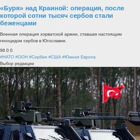
«Буря» над Краиной: операция, после
которой сотни тысяч сербов стали
беженцами
Военная операция хорватской армии, ставшая настоящим
геноцидом сербов в Югославии.
98
0
0
#НАТО
#ООН
#Сербия
#США
#Южная Европа
Выбор редакции