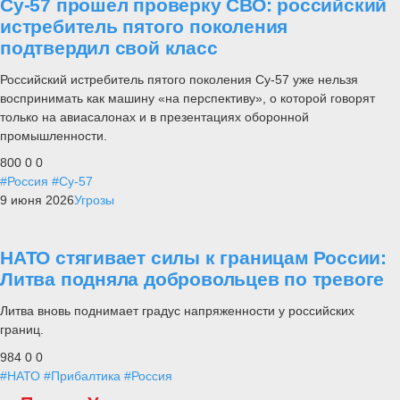
Су-57 прошел проверку СВО: российский
истребитель пятого поколения
подтвердил свой класс
Российский истребитель пятого поколения Су-57 уже нельзя
воспринимать как машину «на перспективу», о которой говорят
только на авиасалонах и в презентациях оборонной
промышленности.
800
0
0
#Россия
#Су-57
9 июня 2026
Угрозы
НАТО стягивает силы к границам России:
Литва подняла добровольцев по тревоге
Литва вновь поднимает градус напряженности у российских
границ.
984
0
0
#НАТО
#Прибалтика
#Россия