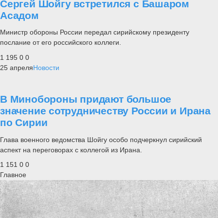
Сергей Шойгу встретился с Башаром
Асадом
Министр обороны России передал сирийскому президенту
послание от его российского коллеги.
1 195
0
0
25 апреля
Новости
В Минобороны придают большое
значение сотрудничеству России и Ирана
по Сирии
Глава военного ведомства Шойгу особо подчеркнул сирийский
аспект на переговорах с коллегой из Ирана.
1 151
0
0
Главное