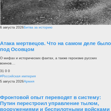
6 августа 2026
Битва за историю
Атака мертвецов. Что на самом деле было
под Осовцом
О мифах и исторических фактах, а также героизме русских
воинов....
31
0
0
#Российская империя
5 августа 2026
Армия
Фронтовой опыт переводят в систему:
Путин перестроил управление тылом,
вооружениями и беспилотными войсками