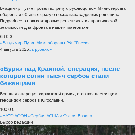
Владимир Путин провел встречу с руководством Министерства
обороны и объявил сразу о нескольких кадровых решениях.
Подробнее о новых кадровых решениях и их практической
значимости для фронта в нашем материале.
68
0
0
#Владимир Путин
#Минобороны РФ
#Россия
4 августа 2026
За рубежом
«Буря» над Краиной: операция, после
которой сотни тысяч сербов стали
беженцами
Военная операция хорватской армии, ставшая настоящим
геноцидом сербов в Югославии.
100
0
0
#НАТО
#ООН
#Сербия
#США
#Южная Европа
Выбор редакции