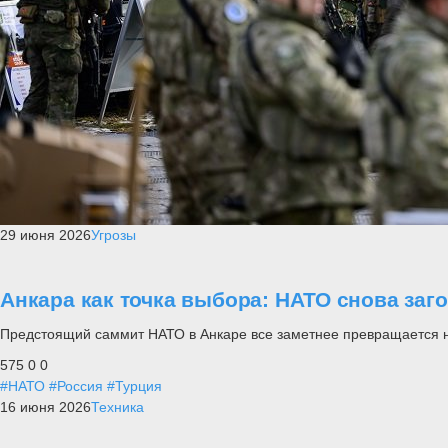
29 июня 2026
Угрозы
Анкара как точка выбора: НАТО снова заг
Предстоящий саммит НАТО в Анкаре все заметнее превращается не п
575
0
0
#НАТО
#Россия
#Турция
16 июня 2026
Техника