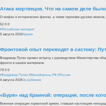
Атака мертвецов. Что на самом деле был
О мифах и исторических фактах, а также героизме русских воинов..
52
0
0
#Российская империя
5 августа 2026
Армия
Фронтовой опыт переводят в систему: П
Владимир Путин провел встречу с руководством Министерства обо
фронта в нашем материале.
79
0
0
#Владимир Путин
#Минобороны РФ
#Россия
4 августа 2026
За рубежом
«Буря» над Краиной: операция, после кот
Военная операция хорватской армии, ставшая настоящим геноцид