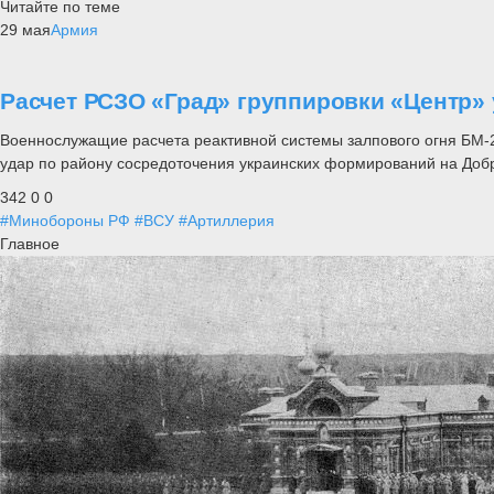
Читайте по теме
29 мая
Армия
Расчет РСЗО «Град» группировки «Центр»
Военнослужащие расчета реактивной системы залпового огня БМ-2
удар по району сосредоточения украинских формирований на Доб
342
0
0
#Минобороны РФ
#ВСУ
#Артиллерия
Главное