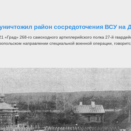
 уничтожил район сосредоточения ВСУ на
1 «Град» 268-го самоходного артиллерийского полка 27-й гвардей
ропольском направлении специальной военной операции, говоритс