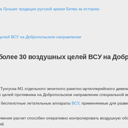
а
Лучшие традиции русской армии
Битва за историю
 целей ВСУ на Добропольском направлении
 более 30 воздушных целей ВСУ на До
унгуска-М1 отдельного зенитного ракетно-артиллерийского дивизи
х целей противника на Добропольском направлении специальной в
е беспилотные летательные аппараты
ВСУ
, применяемые для разве
ения расчет способен оперативно контролировать воздушную обст
ий.