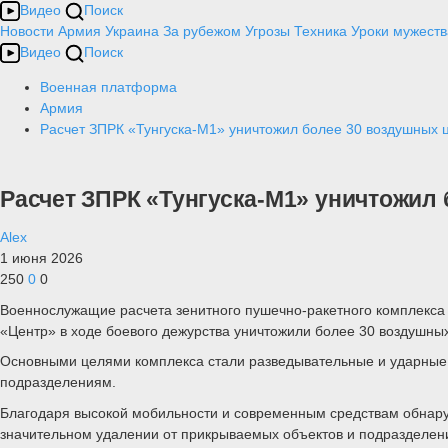
Видео
Поиск
Новости
Армия
Украина
За рубежом
Угрозы
Техника
Уроки мужеств
Видео
Поиск
Военная платформа
Армия
Расчет ЗПРК «Тунгуска-М1» уничтожил более 30 воздушных
Расчет ЗПРК «Тунгуска-М1» уничтожил
Alex
1 июня 2026
250
0
0
Военнослужащие расчета зенитного пушечно-ракетного комплекса Т
«Центр» в ходе боевого дежурства уничтожили более 30 воздушны
Основными целями комплекса стали разведывательные и ударны
подразделениям.
Благодаря высокой мобильности и современным средствам обнаруж
значительном удалении от прикрываемых объектов и подразделен