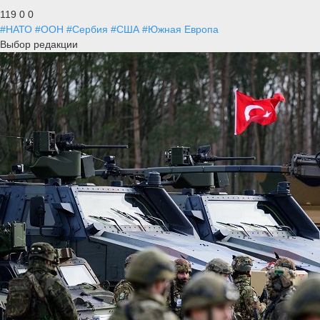
119
0
0
#НАТО
#ООН
#Сербия
#США
#Южная Европа
Выбор редакции