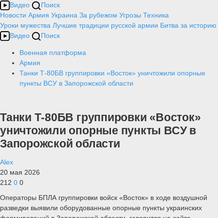
Видео
Поиск
Новости
Армия
Украина
За рубежом
Угрозы
Техника
Уроки мужества
Лучшие традиции русской армии
Битва за историю
Видео
Поиск
Военная платформа
Армия
Танки Т-80БВ группировки «Восток» уничтожили опорные
пункты ВСУ в Запорожской области
Танки Т-80БВ группировки «Восток»
уничтожили опорные пункты ВСУ в
Запорожской области
Alex
20 мая 2026
212
0
0
Операторы БПЛА группировки войск «Восток» в ходе воздушной
разведки выявили оборудованные опорные пункты украинских
формирований в Запорожской области, говорится на сайте