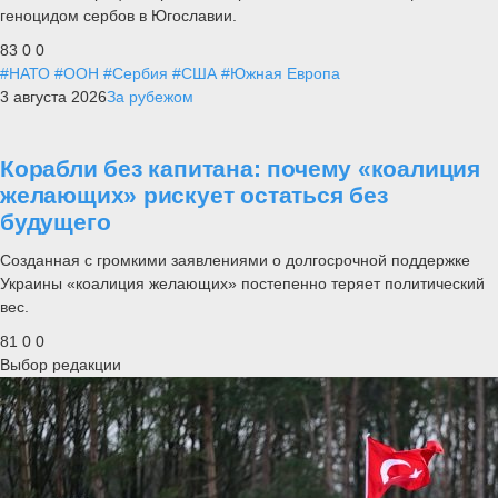
геноцидом сербов в Югославии.
83
0
0
#НАТО
#ООН
#Сербия
#США
#Южная Европа
3 августа 2026
За рубежом
Корабли без капитана: почему «коалиция
желающих» рискует остаться без
будущего
Созданная с громкими заявлениями о долгосрочной поддержке
Украины «коалиция желающих» постепенно теряет политический
вес.
81
0
0
Выбор редакции