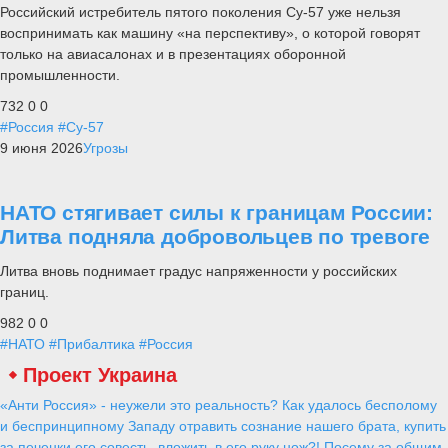
Российский истребитель пятого поколения Су-57 уже нельзя
воспринимать как машину «на перспективу», о которой говорят
только на авиасалонах и в презентациях оборонной
промышленности.
732
0
0
#Россия
#Су-57
9 июня 2026
Угрозы
НАТО стягивает силы к границам России:
Литва подняла добровольцев по тревоге
Литва вновь поднимает градус напряженности у российских
границ.
982
0
0
#НАТО
#Прибалтика
#Россия
Проект Украина
«Анти Россия» - неужели это реальность? Как удалось бесполому
и беспринципному Западу отравить сознание нашего брата, купить
за печенки его совесть, вложить в его руку нож?! Посему за общим