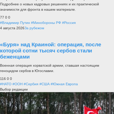
Подробнее о новых кадровых решениях и их практической
значимости для фронта в нашем материале.
77
0
0
#Владимир Путин
#Минобороны РФ
#Россия
4 августа 2026
За рубежом
«Буря» над Краиной: операция, после
которой сотни тысяч сербов стали
беженцами
Военная операция хорватской армии, ставшая настоящим
геноцидом сербов в Югославии.
116
0
0
#НАТО
#ООН
#Сербия
#США
#Южная Европа
Выбор редакции