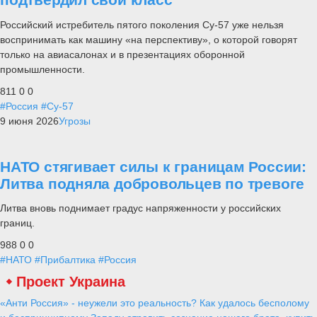
Российский истребитель пятого поколения Су-57 уже нельзя
воспринимать как машину «на перспективу», о которой говорят
только на авиасалонах и в презентациях оборонной
промышленности.
811
0
0
#Россия
#Су-57
9 июня 2026
Угрозы
НАТО стягивает силы к границам России:
Литва подняла добровольцев по тревоге
Литва вновь поднимает градус напряженности у российских
границ.
988
0
0
#НАТО
#Прибалтика
#Россия
Проект Украина
«Анти Россия» - неужели это реальность? Как удалось бесполому