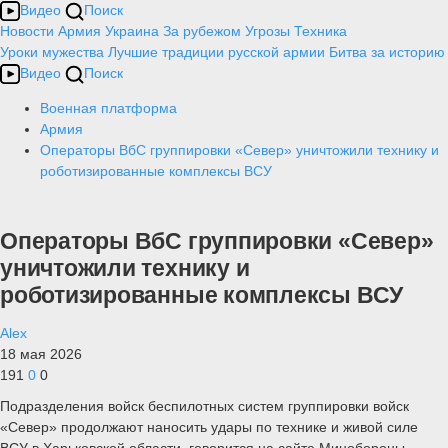
Видео
Поиск
Новости
Армия
Украина
За рубежом
Угрозы
Техника
Уроки мужества
Лучшие традиции русской армии
Битва за историю
Видео
Поиск
Военная платформа
Армия
Операторы ВбС группировки «Север» уничтожили технику и
роботизированные комплексы ВСУ
Операторы ВбС группировки «Север»
уничтожили технику и
роботизированные комплексы ВСУ
Alex
18 мая 2026
191
0
0
Подразделения войск беспилотных систем группировки войск
«Север» продолжают наносить удары по технике и живой силе
ВСУ в Харьковской области, говорится на сайте Минобороны