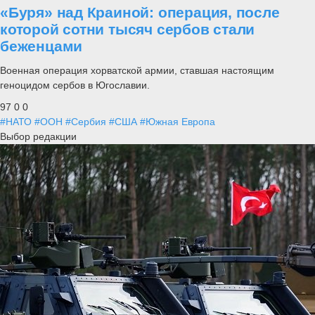
«Буря» над Краиной: операция, после
которой сотни тысяч сербов стали
беженцами
Военная операция хорватской армии, ставшая настоящим
геноцидом сербов в Югославии.
97
0
0
#НАТО
#ООН
#Сербия
#США
#Южная Европа
Выбор редакции