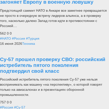
загоняет Европу в военную ловушку
Предстоящий саммит НАТО в Анкаре все заметнее превращается
не просто в очередную встречу лидеров альянса, а в проверку
того, насколько далеко Запад готов идти в противостоянии с
Россией....
562
0
0
#НАТО
#Россия
#Турция
16 июня 2026
Техника
Су-57 прошел проверку СВО: российский
истребитель пятого поколения
подтвердил свой класс
Российский истребитель пятого поколения Су-57 уже нельзя
воспринимать как машину «на перспективу», о которой говорят
только на авиасалонах и в презентациях оборонной
промышленности.
757
0
0
#Россия
#Су-57