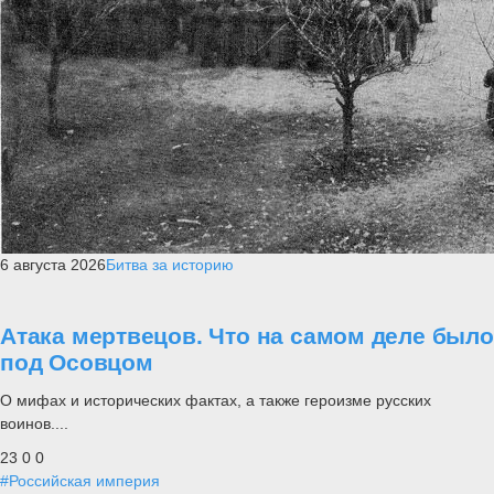
6 августа 2026
Битва за историю
Атака мертвецов. Что на самом деле было
под Осовцом
О мифах и исторических фактах, а также героизме русских
воинов....
23
0
0
#Российская империя