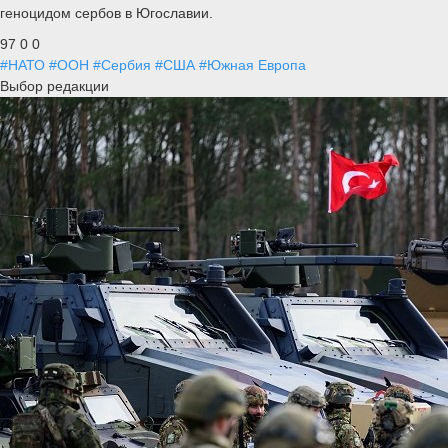
геноцидом сербов в Югославии.
97
0
0
#НАТО
#ООН
#Сербия
#США
#Южная Европа
Выбор редакции