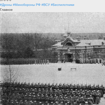
#Дроны
#Минобороны РФ
#ВСУ
#Беспилотники
Главное