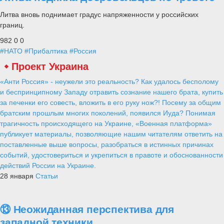
Литва вновь поднимает градус напряженности у российских
границ.
982
0
0
#НАТО
#Прибалтика
#Россия
Проект Украина
«Анти Россия» - неужели это реальность? Как удалось бесполому
и беспринципному Западу отравить сознание нашего брата, купить
за печенки его совесть, вложить в его руку нож?! Посему за общим
братским прошлым многих поколений, появился Иуда? Понимая
трагичность происходящего на Украине, «Военная платформа»
публикует материалы, позволяющие нашим читателям ответить на
поставленные выше вопросы, разобраться в истинных причинах
событий, удостовериться и укрепиться в правоте и обоснованности
действий России на Украине.
28 января
Статьи
⑬ Неожиданная перспектива для
западной техники