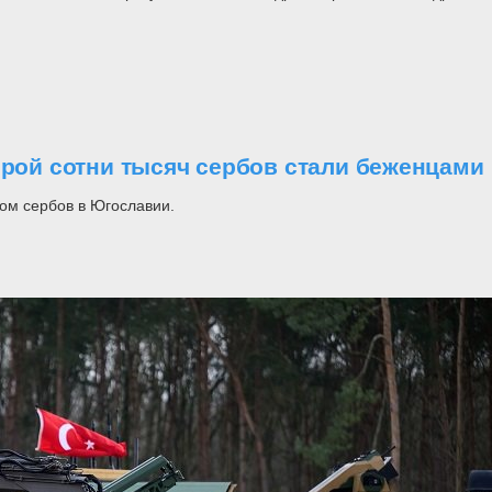
орой сотни тысяч сербов стали беженцами
ом сербов в Югославии.