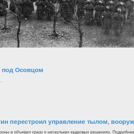
о под Осовцом
..
утин перестроил управление тылом, воор
роны и объявил сразу о нескольких кадровых решениях. Подробнее