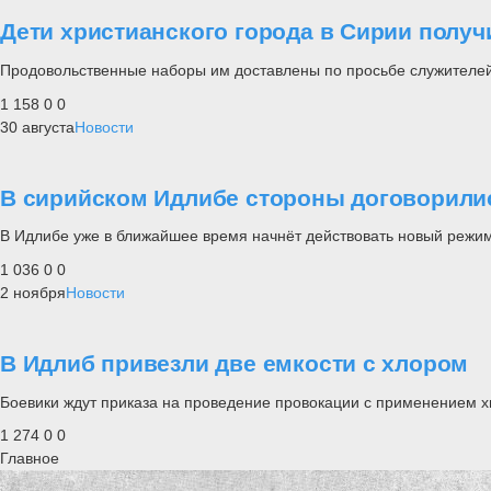
Дети христианского города в Сирии полу
Продовольственные наборы им доставлены по просьбе служителей
1 158
0
0
30 августа
Новости
В сирийском Идлибе стороны договорили
В Идлибе уже в ближайшее время начнёт действовать новый режи
1 036
0
0
2 ноября
Новости
В Идлиб привезли две емкости с хлором
Боевики ждут приказа на проведение провокации с применением х
1 274
0
0
Главное