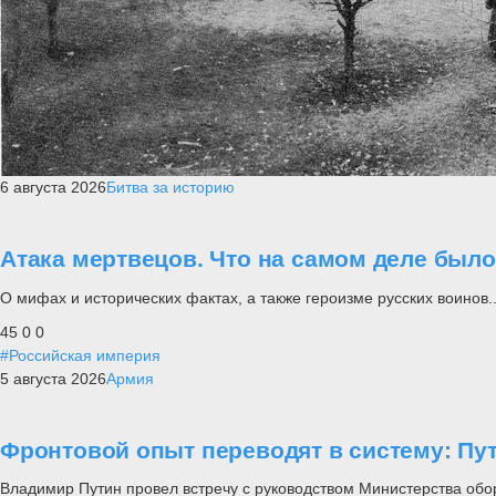
6 августа 2026
Битва за историю
Атака мертвецов. Что на самом деле был
О мифах и исторических фактах, а также героизме русских воинов..
45
0
0
#Российская империя
5 августа 2026
Армия
Фронтовой опыт переводят в систему: П
Владимир Путин провел встречу с руководством Министерства обо