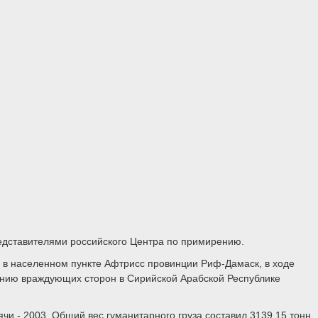
едставителями российского Центра по примирению.
 в населенном пункте Афтрисс провинции Риф-Дамаск, в ходе
ению враждующих сторон в Сирийской Арабской Республике
и - 2003. Общий вес гуманитарного груза составил 3139,15 тонн.