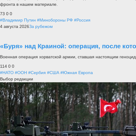
фронта в нашем материале.
73
0
0
#Владимир Путин
#Минобороны РФ
#Россия
4 августа 2026
За рубежом
«Буря» над Краиной: операция, после кот
Военная операция хорватской армии, ставшая настоящим геноцид
114
0
0
#НАТО
#ООН
#Сербия
#США
#Южная Европа
Выбор редакции