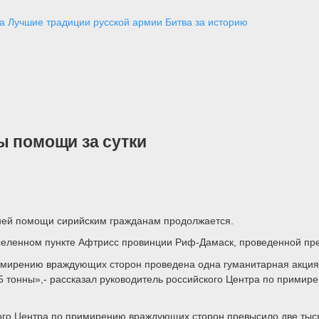
а
Лучшие традиции русской армии
Битва за историю
ы помощи за сутки
ней помощи сирийским гражданам продолжается.
аселенном пункте Афтрисс провинции Риф-Дамаск, проведенной пр
имирению враждующих сторон проведена одна гуманитарная акция
 тонны»,- рассказал руководитель российского Центра по примир
ого Центра по примирению враждующих сторон превысило две тысяч