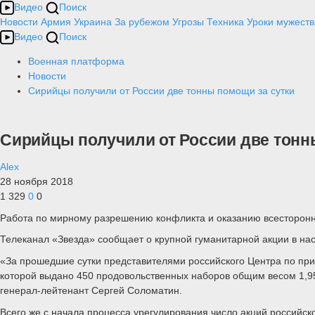
Видео
Поиск
Новости
Армия
Украина
За рубежом
Угрозы
Техника
Уроки мужеств
Видео
Поиск
Военная платформа
Новости
Сирийцы получили от России две тонны помощи за сутки
Сирийцы получили от России две тонн
Alex
28 ноября 2018
1 329
0
0
Работа по мирному разрешению конфликта и оказанию всесторон
Телеканал «Звезда» сообщает о крупной гуманитарной акции в н
«За прошедшие сутки представителями российского Центра по пр
которой выдано 450 продовольственных наборов общим весом 1,95
генерал-лейтенант Сергей Соломатин.
Всего же с начала процесса урегулирования число акций российск